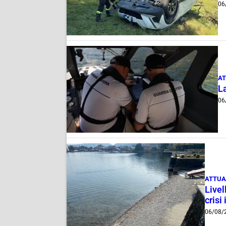
06
AT
La
06
ATTUA
Livel
crisi 
06/08/