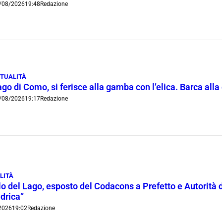
/08/2026
19:48
Redazione
TUALITÀ
go di Como, si ferisce alla gamba con l’elica. Barca all
/08/2026
19:17
Redazione
LITÀ
lo del Lago, esposto del Codacons a Prefetto e Autorità d
idrica”
2026
19:02
Redazione