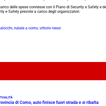
carico delle spese connesse con il Piano di Security e Safety e d
ty e Safety previste a carico degli organizzatori.
balocchi
,
natale a como
,
vittorio nessi
TUALITÀ
ovincia di Como, auto finisce fuori strada e si ribalta