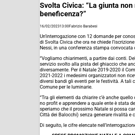
Svolta Civica: “La giunta non 
beneficenza?”
16/02/2023
13:00
Fabrizio Barabesi
Un’interrogazione con 12 domande per conosce
di Svolta Civica che ora ne chiede l’iscrizione
Nessi, in una conferenza stampa convocata q
“Vogliamo chiarimenti, a partire dai conti. De
servizio svolto alla pista del ghiaccio che an
diversamente. Per il Natale 2019-2020 il Comu
2021-2022 i medesimi organizzatori non ricev
diversi bandi gli eventi per le festività. A tali
Comune per le luminarie.
“Tra gli elementi da chiarire c’è anche quell
no profit e apprendere a quale ente è stata d
speriamo che il prossimo Natale si possa cam
Città dei Balocchi) senza generare rivalità e 
Di seguito, le cifre elencate nell’interrogazio