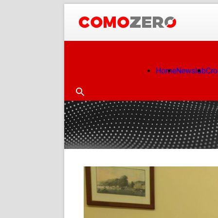
Home
Newslab
Cr