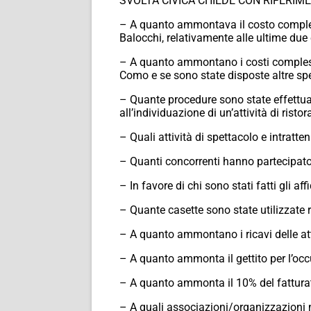
SVOLTA CIVICA CHIEDE CON RIFERIM
– A quanto ammontava il costo comples
Balocchi, relativamente alle ultime due 
– A quanto ammontano i costi compless
Como e se sono state disposte altre spe
– Quante procedure sono state effettuat
all’individuazione di un’attività di rist
– Quali attività di spettacolo e intratt
– Quanti concorrenti hanno partecipato 
– In favore di chi sono stati fatti gli aff
– Quante casette sono state utilizzate r
– A quanto ammontano i ricavi delle at
– A quanto ammonta il gettito per l’oc
– A quanto ammonta il 10% del fatturato
– A quali associazioni/organizzazioni n