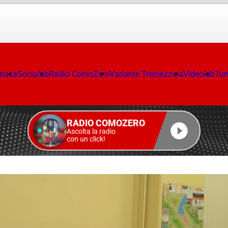
onaca
Socialab
Radio ComoZero
Variante Tremezzina
Videolab
Tur
RADIO COMOZERO
Ascolta la radio
con un click!