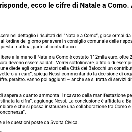
risponde, ecco le cifre di Natale a Como. 
re nel dettaglio i risultati del “Natale a Como”, giace ormai d
 all’ordine del giorno per avere in consiglio comunale delle rispos
uesta mattina, parte al contrattacco.
libere alla mano il Natale a Como è costato 112mila euro, oltre 2
cora devono essere saldati. Vorrei sottolineare, a titolo di esemp
ne diede agli organizzatori della Città dei Balocchi un contribut
ettero un euro”, spiega Nessi commentando la decisione di organ
 cifre, peraltro, vanno poi aggiunti – anche se si tratta di servizi 
o di sapere a quanto ammonta il ricavato della manifestazione per 
estinata la cifra”, aggiunge Nessi. La conclusione è affidata a B
biare e che si possa instaurare una collaborazione tra Como e 
concorrenza”.
ne e le questioni poste da Svolta Civica.