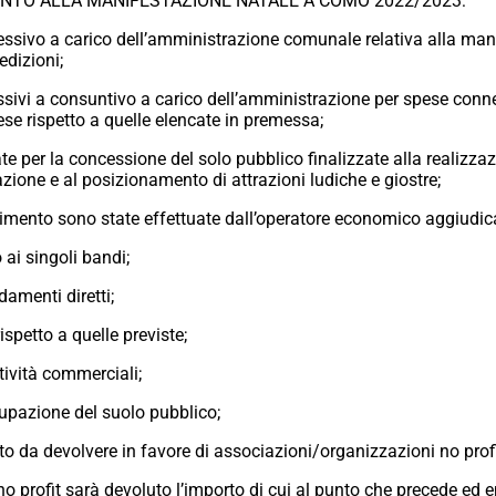
ENTO ALLA MANIFESTAZIONE NATALE A COMO 2022/2023:
sivo a carico dell’amministrazione comunale relativa alla man
edizioni;
ivi a consuntivo a carico dell’amministrazione per spese conn
se rispetto a quelle elencate in premessa;
e per la concessione del solo pubblico finalizzate alla realizzaz
orazione e al posizionamento di attrazioni ludiche e giostre;
enimento sono state effettuate dall’operatore economico aggiudica
ai singoli bandi;
idamenti diretti;
ispetto a quelle previste;
tività commerciali;
cupazione del suolo pubblico;
 da devolvere in favore di associazioni/organizzazioni no profi
o profit sarà devoluto l’importo di cui al punto che precede ed e