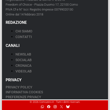
Freedom of Choice - Piazza Duomo 17, 22100 Como
PIVA Cf e N° Iscr. Registro Imprese 03799020130
Online dal 14 febbraio 2018
REDAZIONE
CHI SIAMO
CONTATTI
CANALI
NEWSLAB
SOCIALAB
CRONACA
VIDEOLAB
PRIVACY
PRIVACY POLICY
INFORMATIVA COOKIES
PREFERENZE PRIVACY
© 2026 Comozero.it - Tutti i diritti riservati.