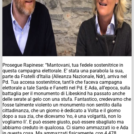
Prosegue Rapinese: “Mantovani, tua fedele sostenitrice in
questa campagna elettorale. E’ stata una parabola la sua,
parte da Fratelli d’Italia (Alleanza Nazionale,
Ndr
), arriva nel
Pd. Tua accesa sostenitrice, tant’è che faceva campagna
elettorale a tale Sarda e Fanetti nel Pd. E Ada, all’epoca, sulla
battaglia per il monumento di Libeskind ha passato anche
delle serate al gelo con una stufa. Fantastico, credevamo che
fosse talmente violento un monumento non sentito dalla
cittadinanza, che un giorno è dedicato a Volta e il giorno
dopo a sua zia, che dicevamo ‘no, è una volgarità, non lo
vogliamo lì’. E può essere giusto, può essere sbagliato ma
abbiamo creduto in qualcosa. Ci siamo ammazzati io e Ada
in questa cosa. Ma ammazzati fisicamente, con 4.478