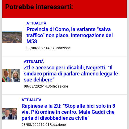
Potrebbe interessarti:
ATTUALITÀ
Provincia di Como, la variante “salva
traffico” non piace. Interrogazione del
M5S
08/08/2026
14:37
Redazione
ATTUALITÀ
Ztl e accesso per i disabili, Negretti. “Il
sindaco prima di parlare almeno legga le
sue delibere”
08/08/2026
14:36
Redazione
ATTUALITÀ
Rapinese e la Ztl: “Stop alle bici solo in 3
vie. Più ordine in centro. Male Gaddi che
parla di disobbedienza civile”
08/08/2026
12:01
Redazione