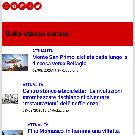
Dallo stesso canale:
ATTUALITÀ
Monte San Primo, ciclista cade lungo la
discesa verso Bellagio
08/08/2026
19:37
Redazione
ATTUALITÀ
Centro storico e biciclette: “Le rivoluzioni
strombazzate rischiano di diventare
“restaurazioni” dell’inefficienza”
08/08/2026
19:21
Redazione
ATTUALITÀ
Fino Mornasco, in fiamme una villetta.