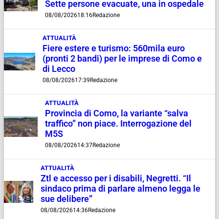
Sette persone evacuate, una in ospedale
08/08/2026
18:16
Redazione
ATTUALITÀ
Fiere estere e turismo: 560mila euro
(pronti 2 bandi) per le imprese di Como e
di Lecco
08/08/2026
17:39
Redazione
ATTUALITÀ
Provincia di Como, la variante “salva
traffico” non piace. Interrogazione del
M5S
08/08/2026
14:37
Redazione
ATTUALITÀ
Ztl e accesso per i disabili, Negretti. “Il
sindaco prima di parlare almeno legga le
sue delibere”
08/08/2026
14:36
Redazione