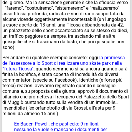
del giorno. Ma la sensazione generale è che la sfiducia verso
i “faremo”, “costruiremo”, “sistemeremo” e “realizzeremo”
assortiti sia profonda, radicata e non di rado supportata da
alcune vicende oggettivamente incontestabili (un lungolago
a cuore aperto da 13 anni, una Ticosa abbandonata da 42,
un palazzetto dello sport accartocciato su se stesso da dieci,
un traffico peggiore da sempre, tralasciando mille altre
quisquilie che si trascinano da lustri, che poi quisquilie non
sono).
Per andare su qualche esempio concreto: oggi
la promessa
dell’assessore allo Sport di realizzare uno skate park nella
“futura Ticosa”
, quando nemmeno si sa ancora quando sarà
finita la bonifica, è stata coperta di incredulità da diversi
commentatori (specie su Facebook). Identiche (e forse più
feroci) reazioni avevamo registrato quando il consiglio
comunale, su proposta della giunta, approvò il documento di
bilancio che prometteva il recupero del Palazzetto dello Sport
di Muggiò puntando tutto sulla vendita di un immobile…
invendibile (l’ex orfanotrofio di via Grossi, all’asta per 9
milioni da almeno 15 anni).
Ex Baden Powell, che pasticcio: 9 milioni,
nessuno la vuole e mancano i documenti per