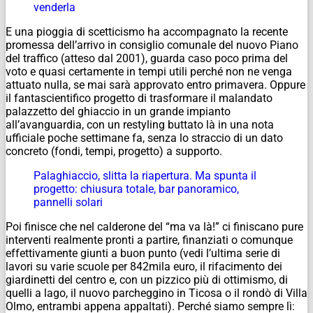
venderla
E una pioggia di scetticismo ha accompagnato la recente
promessa dell’arrivo in consiglio comunale del nuovo Piano
del traffico (atteso dal 2001), guarda caso poco prima del
voto e quasi certamente in tempi utili perché non ne venga
attuato nulla, se mai sarà approvato entro primavera. Oppure
il fantascientifico progetto di trasformare il malandato
palazzetto del ghiaccio in un grande impianto
all’avanguardia, con un restyling buttato là in una nota
ufficiale poche settimane fa, senza lo straccio di un dato
concreto (fondi, tempi, progetto) a supporto.
Palaghiaccio, slitta la riapertura. Ma spunta il
progetto: chiusura totale, bar panoramico,
pannelli solari
Poi finisce che nel calderone del “ma va là!” ci finiscano pure
interventi realmente pronti a partire, finanziati o comunque
effettivamente giunti a buon punto (vedi l’ultima serie di
lavori su varie scuole per 842mila euro, il rifacimento dei
giardinetti del centro e, con un pizzico più di ottimismo, di
quelli a lago, il nuovo parcheggino in Ticosa o il rondò di Villa
Olmo, entrambi appena appaltati). Perché siamo sempre lì: