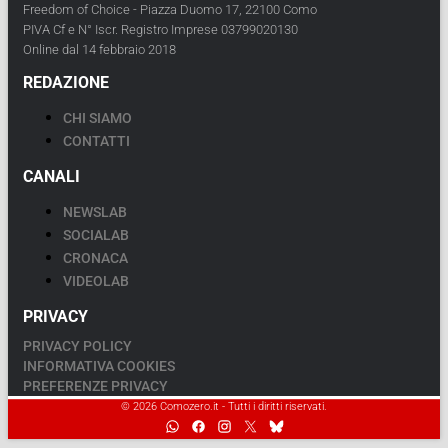
Freedom of Choice - Piazza Duomo 17, 22100 Como
PIVA Cf e N° Iscr. Registro Imprese 03799020130
Online dal 14 febbraio 2018
REDAZIONE
CHI SIAMO
CONTATTI
CANALI
NEWSLAB
SOCIALAB
CRONACA
VIDEOLAB
PRIVACY
PRIVACY POLICY
INFORMATIVA COOKIES
PREFERENZE PRIVACY
© 2026 Comozero.it - Tutti i diritti riservati.