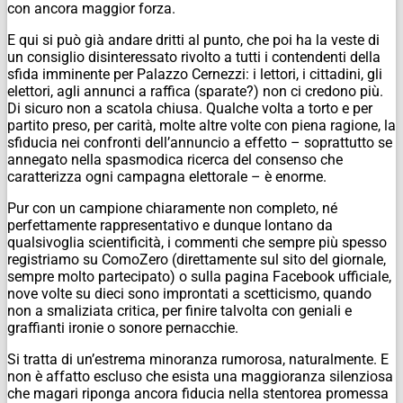
con ancora maggior forza.
E qui si può già andare dritti al punto, che poi ha la veste di
un consiglio disinteressato rivolto a tutti i contendenti della
sfida imminente per Palazzo Cernezzi: i lettori, i cittadini, gli
elettori, agli annunci a raffica (sparate?) non ci credono più.
Di sicuro non a scatola chiusa. Qualche volta a torto e per
partito preso, per carità, molte altre volte con piena ragione, la
sfiducia nei confronti dell’annuncio a effetto – soprattutto se
annegato nella spasmodica ricerca del consenso che
caratterizza ogni campagna elettorale – è enorme.
Pur con un campione chiaramente non completo, né
perfettamente rappresentativo e dunque lontano da
qualsivoglia scientificità, i commenti che sempre più spesso
registriamo su ComoZero (direttamente sul sito del giornale,
sempre molto partecipato) o sulla pagina Facebook ufficiale,
nove volte su dieci sono improntati a scetticismo, quando
non a smaliziata critica, per finire talvolta con geniali e
graffianti ironie o sonore pernacchie.
Si tratta di un’estrema minoranza rumorosa, naturalmente. E
non è affatto escluso che esista una maggioranza silenziosa
che magari riponga ancora fiducia nella stentorea promessa