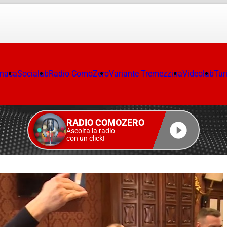
onaca
Socialab
Radio ComoZero
Variante Tremezzina
Videolab
Tur
RADIO COMOZERO
Ascolta la radio
con un click!