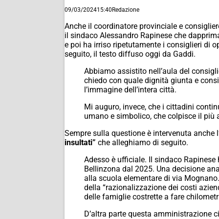
09/03/2024
15:40
Redazione
Anche il coordinatore provinciale e consiglie
il sindaco Alessandro Rapinese che dapprima 
e poi ha irriso ripetutamente i consiglieri di
seguito, il testo diffuso oggi da Gaddi.
Abbiamo assistito nell’aula del consig
chiedo con quale dignità giunta e consig
l’immagine dell’intera città.
Mi auguro, invece, che i cittadini contin
umano e simbolico, che colpisce il più a
Sempre sulla questione è intervenuta anche l
insultati”
che alleghiamo di seguito.
Adesso è ufficiale. Il sindaco Rapinese 
Bellinzona dal 2025. Una decisione ana
alla scuola elementare di via Mognano.
della “razionalizzazione dei costi azie
delle famiglie costrette a fare chilometri
D’altra parte questa amministrazione ci