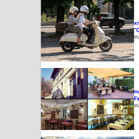
AT
“
05
PU
Fe
05