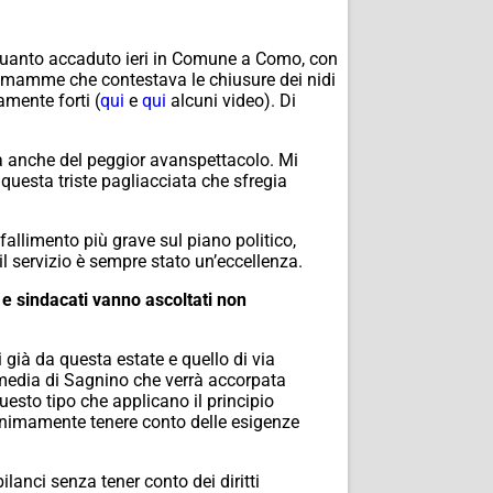
u quanto accaduto ieri in Comune a Como, con
i mamme che contestava le chiusure dei nidi
amente forti (
qui
e
qui
alcuni video). Di
a anche del peggior avanspettacolo. Mi
 questa triste pagliacciata che sfregia
 fallimento più grave sul piano politico,
il servizio è sempre stato un’eccellenza.
ti e sindacati vanno ascoltati non
 già da questa estate e quello di via
 media di Sagnino che verrà accorpata
sto tipo che applicano il principio
 minimamente tenere conto delle esigenze
anci senza tener conto dei diritti