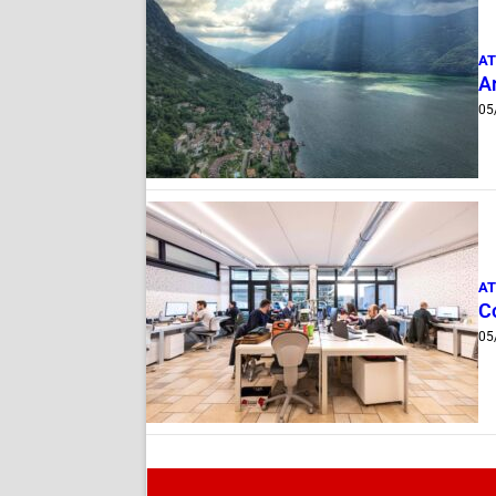
AT
A
05
AT
Co
05