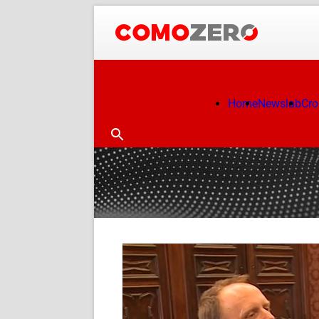
Home
Newslab
Cr