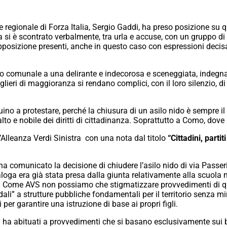
re regionale di Forza Italia, Sergio Gaddi, ha preso posizione s
si è scontrato verbalmente, tra urla e accuse, con un gruppo d
 opposizione presenti, anche in questo caso con espressioni decis
lio comunale a una delirante e indecorosa e sceneggiata, indegn
lieri di maggioranza si rendano complici, con il loro silenzio, di
uino a protestare, perché la chiusura di un asilo nido è sempre il
lto e nobile dei diritti di cittadinanza. Soprattutto a Como, dove 
’Alleanza Verdi Sinistra con una nota dal titolo
“Cittadini, parti
ha comunicato la decisione di chiudere l’asilo nido di via Passeri
loga era già stata presa dalla giunta relativamente alla scuola
 Come AVS non possiamo che stigmatizzare provvedimenti di que
ndali” a strutture pubbliche fondamentali per il territorio senza
 per garantire una istruzione di base ai propri figli.
 ha abituati a provvedimenti che si basano esclusivamente sui bil