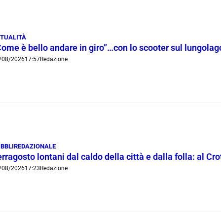
TUALITÀ
Come è bello andare in giro”…con lo scooter sul lungola
/08/2026
17:57
Redazione
BBLIREDAZIONALE
rragosto lontani dal caldo della città e dalla folla: al C
/08/2026
17:23
Redazione