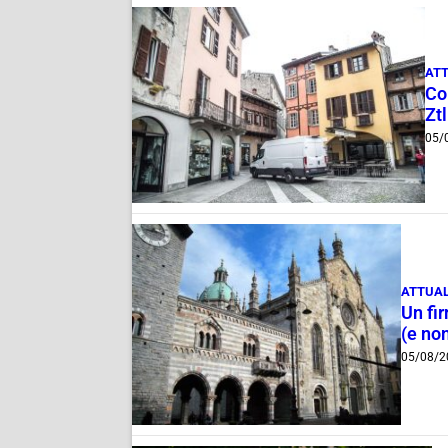
ATT
Com
Ztl
05/
ATTUAL
Un fi
(e non
05/08/2