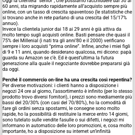
Oggi la clientela “senior”, che possiamo racchiudere dai 30 ai
60 anni, sta migrando rapidamente all’acquisto sempre più
online, con un tasso di crescita spaventoso (le statistiche che
si trovano anche in rete parlano di una crescita del 15/17%
annuo).
Invece la clientela junior dai 18 ai 29 anni è già attiva da
molto tempo sugli acquisti online. Basti pensare che quasi il
75% dei Millenial (i nati tra gli anni’80 e il 2000) verificano
sempre i loro acquisti “prima online”. Infine, anche i miei figli
di 9 e 11 anni, quando desiderano qualcosa, mi dicono: papà
guarda su Amazon se c’è. Ed è quest’ultima la futura
generazione alla quale il negoziante dovrebbe prepararsi già
da oggi.
Perché il commercio on-line ha una crescita così repentina?
Per diverse motivazioni: i clienti hanno a disposizione i
negozi 24 ore al giorno, l’assortimento è infinito (per lo stesso
prodotto trovo diversi fornitori), i prezzi sono mediamente più
bassi del 20/30% (con casi del 70/80%), ho la comodità di
fare gli ordini senza spostarmi, le consegne sono molto
rapide, ho la possibilità di restituire la merce entro 14 giorni,
sono tutelato sulle vendite fasulle o sui difetti, i negozi mi
informano in automatico delle loro promozioni, e, cosa molto
importante, ho a disposizione su internet un’infinità