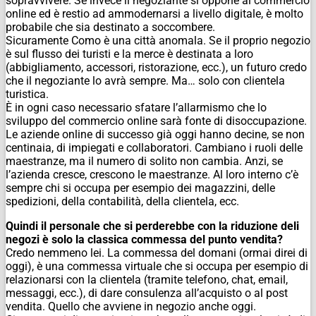
sopravvivere. Se invece il negoziante si oppone al commercio
online ed è restio ad ammodernarsi a livello digitale, è molto
probabile che sia destinato a soccombere.
Sicuramente Como è una città anomala. Se il proprio negozio
è sul flusso dei turisti e la merce è destinata a loro
(abbigliamento, accessori, ristorazione, ecc.), un futuro credo
che il negoziante lo avrà sempre. Ma… solo con clientela
turistica.
È in ogni caso necessario sfatare l’allarmismo che lo
sviluppo del commercio online sarà fonte di disoccupazione.
Le aziende online di successo già oggi hanno decine, se non
centinaia, di impiegati e collaboratori. Cambiano i ruoli delle
maestranze, ma il numero di solito non cambia. Anzi, se
l’azienda cresce, crescono le maestranze. Al loro interno c’è
sempre chi si occupa per esempio dei magazzini, delle
spedizioni, della contabilità, della clientela, ecc.
Quindi il personale che si perderebbe con la riduzione deli
negozi è solo la classica commessa del punto vendita?
Credo nemmeno lei. La commessa del domani (ormai direi di
oggi), è una commessa virtuale che si occupa per esempio di
relazionarsi con la clientela (tramite telefono, chat, email,
messaggi, ecc.), di dare consulenza all’acquisto o al post
vendita. Quello che avviene in negozio anche oggi.