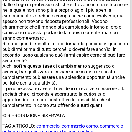
dallo sfogo di professionisti che si trovano in una situazione
nella quale non sono più a proprio agio. I più aperti al
cambiamento vorrebbero comprendere come evolversi, ma
spesso non trovano risposte professionali. Vedono
chiaramente che il mondo sta cambiando intorno a loro e
capiscono dove sta portando la nuova corrente, ma non
sanno come entrarci.
Rimane quindi irrisolta la loro domanda principale: qualcuno
può dirmi prima di tutto perché lo dovrei fare anch’io. In
secondo luogo qualcuno può farmi capire come si può fare
seriamente?
A chi soffre questa fase di cambiamento suggerisco di
sedersi, tranquillizzarsi e iniziare a pensare che questo
cambiamento può essere una splendida opportunità anche
per lui e per la sua attività.
È però necessario avere il desiderio di evolversi insieme alla
società che ci circonda e soprattutto la curiosità di
approfondire in modo costruttivo le possibilità che il
cambiamento in corso sta offrendo a tutti quanti.
© RIPRODUZIONE RISERVATA
TAG ARTICOLO:
commercio
,
commercio como
,
commercio
online
,
como
,
negozi como
,
shopping online