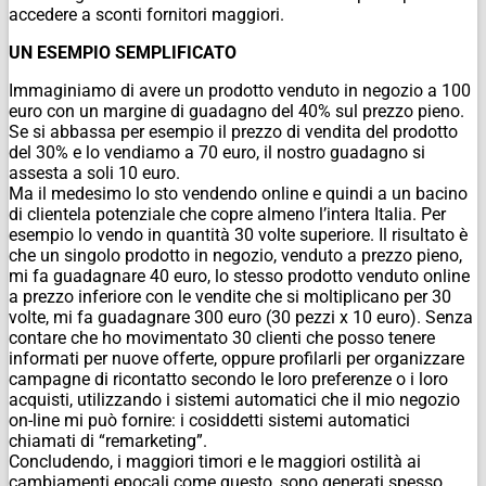
accedere a sconti fornitori maggiori.
UN ESEMPIO SEMPLIFICATO
Immaginiamo di avere un prodotto venduto in negozio a 100
euro con un margine di guadagno del 40% sul prezzo pieno.
Se si abbassa per esempio il prezzo di vendita del prodotto
del 30% e lo vendiamo a 70 euro, il nostro guadagno si
assesta a soli 10 euro.
Ma il medesimo lo sto vendendo online e quindi a un bacino
di clientela potenziale che copre almeno l’intera Italia. Per
esempio lo vendo in quantità 30 volte superiore. Il risultato è
che un singolo prodotto in negozio, venduto a prezzo pieno,
mi fa guadagnare 40 euro, lo stesso prodotto venduto online
a prezzo inferiore con le vendite che si moltiplicano per 30
volte, mi fa guadagnare 300 euro (30 pezzi x 10 euro). Senza
contare che ho movimentato 30 clienti che posso tenere
informati per nuove offerte, oppure profilarli per organizzare
campagne di ricontatto secondo le loro preferenze o i loro
acquisti, utilizzando i sistemi automatici che il mio negozio
on-line mi può fornire: i cosiddetti sistemi automatici
chiamati di “remarketing”.
Concludendo, i maggiori timori e le maggiori ostilità ai
cambiamenti epocali come questo, sono generati spesso