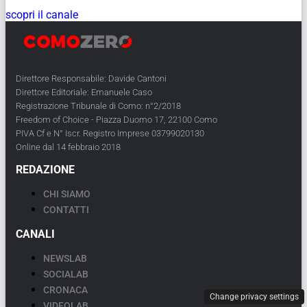
scopri il canale
Direttore Responsabile: Davide Cantoni
Direttore Editoriale: Emanuele Caso
Registrazione Tribunale di Como: n°2/2018
Freedom of Choice - Piazza Duomo 17, 22100 Como
PIVA Cf e N° Iscr. Registro Imprese 03799020130
Online dal 14 febbraio 2018
REDAZIONE
CHI SIAMO
CONTATTI
CANALI
NEWSLAB
SOCIALAB
CRONACA
Change privacy settings
VIDEOLAB