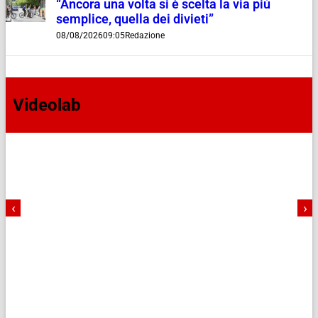
“Ancora una volta si è scelta la via più
semplice, quella dei divieti”
08/08/2026
09:05
Redazione
Videolab
‹
›