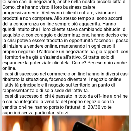
Ci sono casi di negozianti, anche nella nostra piccola città di
Como, che hanno visto il loro business calare
progressivamente. Vedevano i clienti entrare, visionare i
prodotti e non comprare. Allo stesso tempo si sono accorti
della concorrenza on-line sempre più agguerrita. Hanno
quindi intuito che il loro cliente stava cambiando abitudini di
acquisto e, con coraggio e determinazione, hanno deciso che
la crisi poteva essere tradotta in opportunità facendo il passo
di iniziare a vendere online, mantenendo in ogni caso il
proprio negozio. D’altronde un negoziante ha già rapporti con
i fornitori e ha già un’azienda all’attivo. Si tratta solo di
espandere la potenziale clientela. Come? Per esempio anche
online.
I casi di successo nel commercio on-line hanno in diversi casi
ribaltato la situazione, facendo diventare il negozio online
l’attività principale e il negozio sul territorio un punto di
rappresentanza o di sola sede dell’attività.
I casi di successo di chi è passato in toto da off-line a on-line
o chi ha integrato la vendita del proprio negozio con la
vendita on-line, hanno portato fatturati di 20/30 volte
superiori senza particolari sforzi.