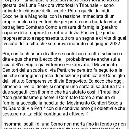
giostrai del Luna Park ora vittoriosi in Tribunale – sono
arrivate le chiusure delle scuole. Prima quelle dei nidi
Coccinella a Magnolia, con la reazione immediata di un
ampio nucleo di genitori che per prima cosa ha dato vita al
battagliero Comitato Como a misura di famiglia (peraltro
capace di far riaprire la struttura di via Passeri), e poi ha
rappresentato e rappresenta tutt’ora un segnale di vita di quel
tessuto della città che sembrava inaridito dal giugno 2022.
Poi, con la chiusura di altre 6 scuole con un altro schiocco di
dita e qualche mail, ecco che – probabilmente anche sulla
scia dell’esempio già vittorioso – è arrivato il Movimento
Genitori della scuola di via Perti, che peraltro fa seguito alla
più che coraggiosa presa di posizione pubblica del Consiglio
dell’Istituto Comprensivo di via Borgovico. Ed ecco che oggi,
almeno a livello ideale, si compie una sorta di saldatura tra i
due soggetti, con il primo che ha salutato così il ‘fratellino’:
“Con grandissimo piacere il Comitato Como a misura di
famiglia accoglie la nascita del Movimento Genitori Scuola
“N.Sauro di Via Perti” con cui condividiamo gli obiettivi e che
sosterremo. La città continua ad attivarsi!”.
Insomma, squilli di una Como non morta fino in fondo (e non