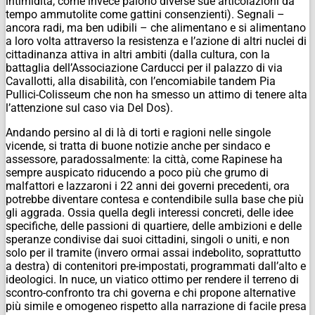
intimidita, come invece paiono diverse sue articolazioni da
tempo ammutolite come gattini consenzienti). Segnali –
ancora radi, ma ben udibili – che alimentano e si alimentano
a loro volta attraverso la resistenza e l’azione di altri nuclei di
cittadinanza attiva in altri ambiti (dalla cultura, con la
battaglia dell’Associazione Carducci per il palazzo di via
Cavallotti, alla disabilità, con l’encomiabile tandem Pia
Pullici-Colisseum che non ha smesso un attimo di tenere alta
l’attenzione sul caso via Del Dos).
Andando persino al di là di torti e ragioni nelle singole
vicende, si tratta di buone notizie anche per sindaco e
assessore, paradossalmente: la città, come Rapinese ha
sempre auspicato riducendo a poco più che grumo di
malfattori e lazzaroni i 22 anni dei governi precedenti, ora
potrebbe diventare contesa e contendibile sulla base che più
gli aggrada. Ossia quella degli interessi concreti, delle idee
specifiche, delle passioni di quartiere, delle ambizioni e delle
speranze condivise dai suoi cittadini, singoli o uniti, e non
solo per il tramite (invero ormai assai indebolito, soprattutto
a destra) di contenitori pre-impostati, programmati dall’alto e
ideologici. In nuce, un viatico ottimo per rendere il terreno di
scontro-confronto tra chi governa e chi propone alternative
più simile e omogeneo rispetto alla narrazione di facile presa