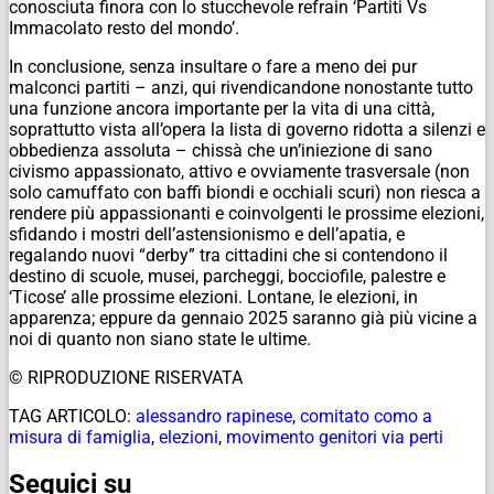
conosciuta finora con lo stucchevole refrain ‘Partiti Vs
Immacolato resto del mondo’.
In conclusione, senza insultare o fare a meno dei pur
malconci partiti – anzi, qui rivendicandone nonostante tutto
una funzione ancora importante per la vita di una città,
soprattutto vista all’opera la lista di governo ridotta a silenzi e
obbedienza assoluta – chissà che un’iniezione di sano
civismo appassionato, attivo e ovviamente trasversale (non
solo camuffato con baffi biondi e occhiali scuri) non riesca a
rendere più appassionanti e coinvolgenti le prossime elezioni,
sfidando i mostri dell’astensionismo e dell’apatia, e
regalando nuovi “derby” tra cittadini che si contendono il
destino di scuole, musei, parcheggi, bocciofile, palestre e
‘Ticose’ alle prossime elezioni. Lontane, le elezioni, in
apparenza; eppure da gennaio 2025 saranno già più vicine a
noi di quanto non siano state le ultime.
© RIPRODUZIONE RISERVATA
TAG ARTICOLO:
alessandro rapinese
,
comitato como a
misura di famiglia
,
elezioni
,
movimento genitori via perti
Seguici su