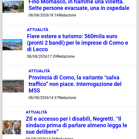
Fino Mornasco, in fiamme una villetta.
Sette persone evacuate, una in ospedale
08/08/2026
18:16
Redazione
ATTUALITÀ
Fiere estere e turismo: 560mila euro
(pronti 2 bandi) per le imprese di Como e
di Lecco
08/08/2026
17:39
Redazione
ATTUALITÀ
Provincia di Como, la variante “salva
traffico” non piace. Interrogazione del
M5S
08/08/2026
14:37
Redazione
ATTUALITÀ
Ztl e accesso per i disabili, Negretti. “Il
sindaco prima di parlare almeno legga le
sue delibere”