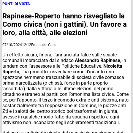
PUNTI DI VISTA
Rapinese-Roperto hanno risvegliato la
Como civica (non i gattini). Un favore a
loro, alla città, alle elezioni
07/10/2024
12:12
Emanuele Caso
Un effetto sicuro, finora, l’annunciata falce sulle scuole
comunali imbracciata dal sindaco
Alessandro Rapinese
, in
tandem con l’assessore alle Politiche Educative,
Nicoletta
Roperto
, l’ha prodotto: risvegliare come d’incanto uno
spezzone nemmeno trascurabile di società civile comasca
prima narcotizzata (o chissà, forse in parte proprio
‘assorbita’) dalla vittoria alle ultime elezioni del primo
cittadino estraneo ai partiti con l’omonima lista civica. Come
se, per l’appunto, il terzo incomodo extra e anti sistema, nato
sostanzialmente tra l’opposizione in Comune, le piazze anti
Ztl e i salotti del centro storico poi trasformati in giunta,
avesse in qualche modo fatto da spugna rispetto a ogni
attivismo non incanalato negli schieramenti tradizionali.
Poi però – anticipate giusto dal massiccio movimento dei