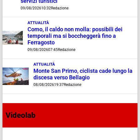
servizi turistici”
09/08/2026
10:32
Redazione
ATTUALITÀ
Como, il caldo non molla: possibili dei
temporali ma si boccheggerà fino a
Ferragosto
09/08/2026
07:45
Redazione
ATTUALITÀ
Monte San Primo, ciclista cade lungo la
discesa verso Bellagio
08/08/2026
19:37
Redazione
Videolab