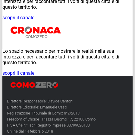
interezza e per raccontare tutti i volti di questa città e di
questo territorio.
scopri il canale
Lo spazio necessario per mostrare la realtà nella sua
interezza e per raccontare tutti i volti di questa città e di
questo territorio.
scopri il canale
Direttore Responsabile: Davide Cantoni
Direttore Editoriale: Emanuele Caso
Registrazione Tribunale di Como: n°2/2018
Freedom of Choice - Piazza Duomo 17, 22100 Como
PIVA Cf e N° Iscr. Registro Imprese 03799020130
Online dal 14 febbraio 2018