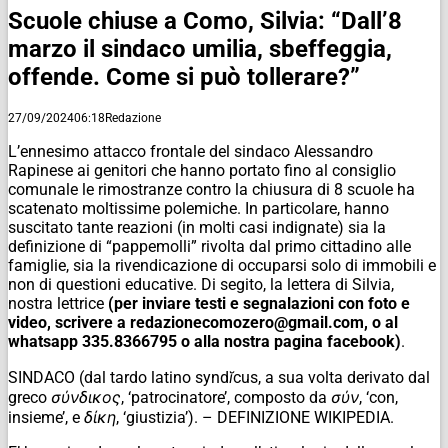
Scuole chiuse a Como, Silvia: “Dall’8
marzo il sindaco umilia, sbeffeggia,
offende. Come si può tollerare?”
27/09/2024
06:18
Redazione
L’ennesimo attacco frontale del sindaco Alessandro
Rapinese ai genitori che hanno portato fino al consiglio
comunale le rimostranze contro la chiusura di 8 scuole ha
scatenato moltissime polemiche. In particolare, hanno
suscitato tante reazioni (in molti casi indignate) sia la
definizione di “pappemolli” rivolta dal primo cittadino alle
famiglie, sia la rivendicazione di occuparsi solo di immobili e
non di questioni educative. Di segito, la lettera di Silvia,
nostra lettrice
(per inviare testi e segnalazioni con foto e
video, scrivere a redazionecomozero@gmail.com, o al
whatsapp 335.8366795 o alla nostra pagina facebook)
.
SINDACO (dal tardo latino syndĭcus, a sua volta derivato dal
greco σύνδικος, ‘patrocinatore’, composto da σύν, ‘con,
insieme’, e δίκη, ‘giustizia’). – DEFINIZIONE WIKIPEDIA.