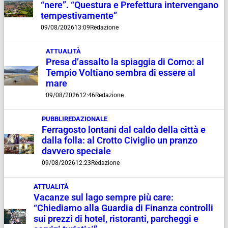
“nere”. “Questura e Prefettura intervengano
tempestivamente”
09/08/2026
13:09
Redazione
ATTUALITÀ
Presa d’assalto la spiaggia di Como: al
Tempio Voltiano sembra di essere al
mare
09/08/2026
12:46
Redazione
PUBBLIREDAZIONALE
Ferragosto lontani dal caldo della città e
dalla folla: al Crotto Civiglio un pranzo
davvero speciale
09/08/2026
12:23
Redazione
ATTUALITÀ
Vacanze sul lago sempre più care:
“Chiediamo alla Guardia di Finanza controlli
sui prezzi di hotel, ristoranti, parcheggi e