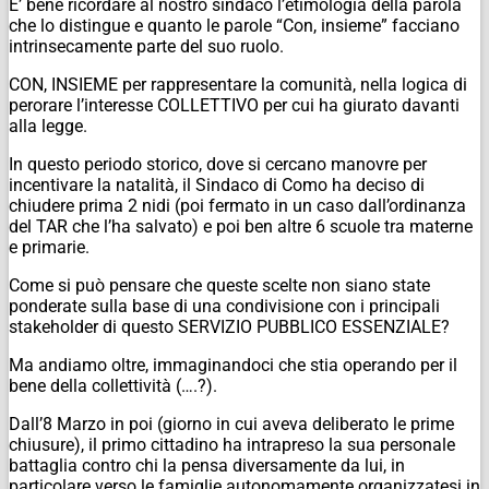
E’ bene ricordare al nostro sindaco l’etimologia della parola
che lo distingue e quanto le parole “Con, insieme” facciano
intrinsecamente parte del suo ruolo.
CON, INSIEME per rappresentare la comunità, nella logica di
perorare l’interesse COLLETTIVO per cui ha giurato davanti
alla legge.
In questo periodo storico, dove si cercano manovre per
incentivare la natalità, il Sindaco di Como ha deciso di
chiudere prima 2 nidi (poi fermato in un caso dall’ordinanza
del TAR che l’ha salvato) e poi ben altre 6 scuole tra materne
e primarie.
Come si può pensare che queste scelte non siano state
ponderate sulla base di una condivisione con i principali
stakeholder di questo SERVIZIO PUBBLICO ESSENZIALE?
Ma andiamo oltre, immaginandoci che stia operando per il
bene della collettività (….?).
Dall’8 Marzo in poi (giorno in cui aveva deliberato le prime
chiusure), il primo cittadino ha intrapreso la sua personale
battaglia contro chi la pensa diversamente da lui, in
particolare verso le famiglie autonomamente organizzatesi in