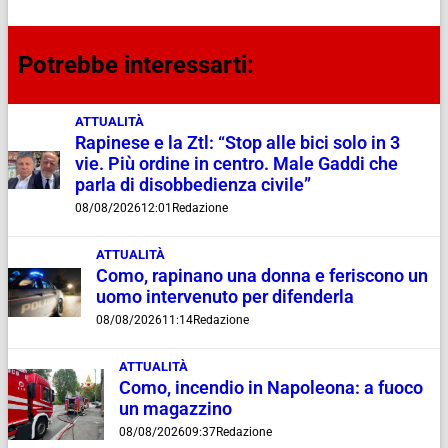
Potrebbe interessarti:
ATTUALITÀ
Rapinese e la Ztl: “Stop alle bici solo in 3
vie. Più ordine in centro. Male Gaddi che
parla di disobbedienza civile”
08/08/2026
12:01
Redazione
ATTUALITÀ
Como, rapinano una donna e feriscono un
uomo intervenuto per difenderla
08/08/2026
11:14
Redazione
ATTUALITÀ
Como, incendio in Napoleona: a fuoco
un magazzino
08/08/2026
09:37
Redazione