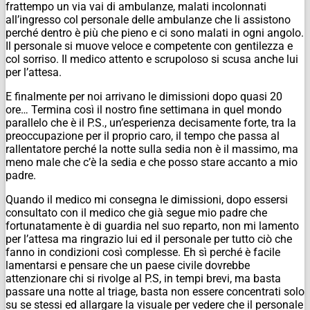
frattempo un via vai di ambulanze, malati incolonnati
all’ingresso col personale delle ambulanze che li assistono
perché dentro è più che pieno e ci sono malati in ogni angolo.
Il personale si muove veloce e competente con gentilezza e
col sorriso. Il medico attento e scrupoloso si scusa anche lui
per l’attesa.
E finalmente per noi arrivano le dimissioni dopo quasi 20
ore… Termina così il nostro fine settimana in quel mondo
parallelo che è il P.S., un’esperienza decisamente forte, tra la
preoccupazione per il proprio caro, il tempo che passa al
rallentatore perché la notte sulla sedia non è il massimo, ma
meno male che c’è la sedia e che posso stare accanto a mio
padre.
Quando il medico mi consegna le dimissioni, dopo essersi
consultato con il medico che già segue mio padre che
fortunatamente è di guardia nel suo reparto, non mi lamento
per l’attesa ma ringrazio lui ed il personale per tutto ciò che
fanno in condizioni così complesse. Eh sì perché è facile
lamentarsi e pensare che un paese civile dovrebbe
attenzionare chi si rivolge al P.S, in tempi brevi, ma basta
passare una notte al triage, basta non essere concentrati solo
su se stessi ed allargare la visuale per vedere che il personale