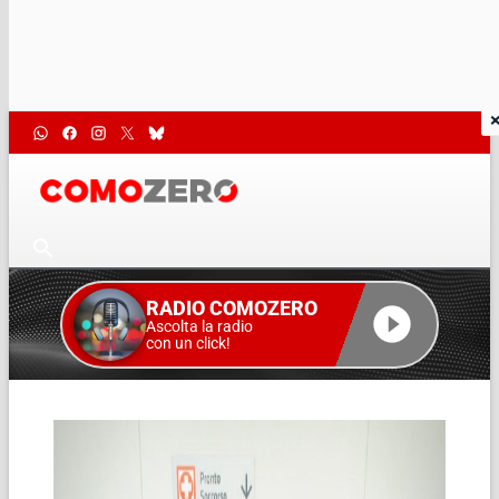
RADIO COMOZERO
Ascolta la radio
con un click!