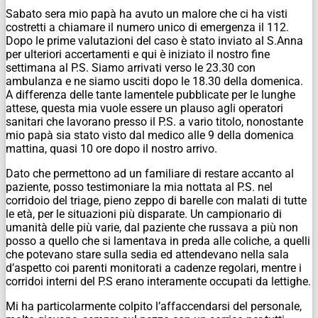
Sabato sera mio papà ha avuto un malore che ci ha visti
costretti a chiamare il numero unico di emergenza il 112.
Dopo le prime valutazioni del caso è stato inviato al S.Anna
per ulteriori accertamenti e qui è iniziato il nostro fine
settimana al P.S. Siamo arrivati verso le 23.30 con
ambulanza e ne siamo usciti dopo le 18.30 della domenica.
A differenza delle tante lamentele pubblicate per le lunghe
attese, questa mia vuole essere un plauso agli operatori
sanitari che lavorano presso il P.S. a vario titolo, nonostante
mio papà sia stato visto dal medico alle 9 della domenica
mattina, quasi 10 ore dopo il nostro arrivo.
Dato che permettono ad un familiare di restare accanto al
paziente, posso testimoniare la mia nottata al P.S. nel
corridoio del triage, pieno zeppo di barelle con malati di tutte
le età, per le situazioni più disparate. Un campionario di
umanità delle più varie, dal paziente che russava a più non
posso a quello che si lamentava in preda alle coliche, a quelli
che potevano stare sulla sedia ed attendevano nella sala
d’aspetto coi parenti monitorati a cadenze regolari, mentre i
corridoi interni del P.S erano interamente occupati da lettighe.
Mi ha particolarmente colpito l’affaccendarsi del personale,