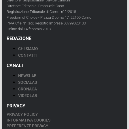
Direttore Responsabile: Davide Cantoni
Direttore Editoriale: Emanuele Caso
Registrazione Tribunale di Como: n°2/2018
Freedom of Choice - Piazza Duomo 17, 22100 Como
PIVA Cf e N° Iscr. Registro Imprese 03799020130
Online dal 14 febbraio 2018
REDAZIONE
CHI SIAMO
CONTATTI
CANALI
NEWSLAB
SOCIALAB
CRONACA
VIDEOLAB
PRIVACY
PRIVACY POLICY
INFORMATIVA COOKIES
PREFERENZE PRIVACY