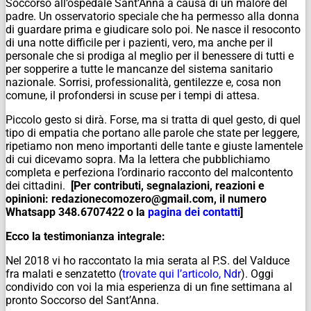
Soccorso all’ospedale Sant’Anna a causa di un malore del
padre. Un osservatorio speciale che ha permesso alla donna
di guardare prima e giudicare solo poi. Ne nasce il resoconto
di una notte difficile per i pazienti, vero, ma anche per il
personale che si prodiga al meglio per il benessere di tutti e
per sopperire a tutte le mancanze del sistema sanitario
nazionale. Sorrisi, professionalità, gentilezze e, cosa non
comune, il profondersi in scuse per i tempi di attesa.
Piccolo gesto si dirà. Forse, ma si tratta di quel gesto, di quel
tipo di empatia che portano alle parole che state per leggere,
ripetiamo non meno importanti delle tante e giuste lamentele
di cui dicevamo sopra. Ma la lettera che pubblichiamo
completa e perfeziona l’ordinario racconto del malcontento
dei cittadini.
[Per contributi, segnalazioni, reazioni e
opinioni: redazionecomozero@gmail.com, il numero
Whatsapp 348.6707422 o la
pagina dei contatti
]
Ecco la testimonianza integrale:
Nel 2018 vi ho raccontato la mia serata al P.S. del Valduce
fra malati e senzatetto (
trovate qui l’articolo, Ndr
). Oggi
condivido con voi la mia esperienza di un fine settimana al
pronto Soccorso del Sant’Anna.