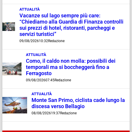
ATTUALITÀ
Vacanze sul lago sempre più care:
“Chiediamo alla Guardia di Finanza controlli
sui prezzi di hotel, ristoranti, parcheggi e
servizi turistici”
09/08/2026
10:32
Redazione
ATTUALITÀ
Como, il caldo non molla: possibili dei
temporali ma si boccheggerà fino a
Ferragosto
09/08/2026
07:45
Redazione
ATTUALITÀ
Monte San Primo, ciclista cade lungo la
discesa verso Bellagio
08/08/2026
19:37
Redazione