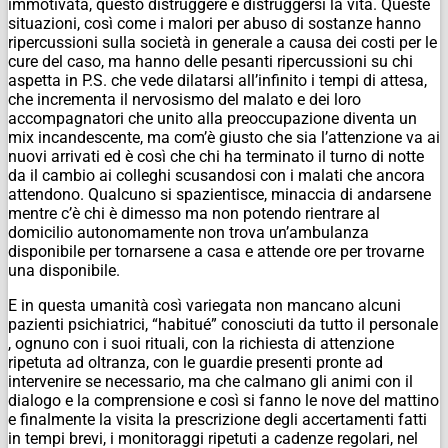
immotivata, questo distruggere e distruggersi la vita. Queste
situazioni, così come i malori per abuso di sostanze hanno
ripercussioni sulla società in generale a causa dei costi per le
cure del caso, ma hanno delle pesanti ripercussioni su chi
aspetta in P.S. che vede dilatarsi all’infinito i tempi di attesa,
che incrementa il nervosismo del malato e dei loro
accompagnatori che unito alla preoccupazione diventa un
mix incandescente, ma com’è giusto che sia l’attenzione va ai
nuovi arrivati ed è così che chi ha terminato il turno di notte
da il cambio ai colleghi scusandosi con i malati che ancora
attendono. Qualcuno si spazientisce, minaccia di andarsene
mentre c’è chi è dimesso ma non potendo rientrare al
domicilio autonomamente non trova un’ambulanza
disponibile per tornarsene a casa e attende ore per trovarne
una disponibile.
E in questa umanità così variegata non mancano alcuni
pazienti psichiatrici, “habitué” conosciuti da tutto il personale
, ognuno con i suoi rituali, con la richiesta di attenzione
ripetuta ad oltranza, con le guardie presenti pronte ad
intervenire se necessario, ma che calmano gli animi con il
dialogo e la comprensione e così si fanno le nove del mattino
e finalmente la visita la prescrizione degli accertamenti fatti
in tempi brevi, i monitoraggi ripetuti a cadenze regolari, nel