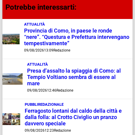
Potrebbe interessarti:
ATTUALITÀ
Provincia di Como, in paese le ronde
“nere”. “Questura e Prefettura intervengano
tempestivamente”
09/08/2026
13:09
Redazione
ATTUALITÀ
Presa d’assalto la spiaggia di Como: al
Tempio Voltiano sembra di essere al
mare
09/08/2026
12:46
Redazione
PUBBLIREDAZIONALE
Ferragosto lontani dal caldo della città e
dalla folla: al Crotto Civiglio un pranzo
davvero speciale
09/08/2026
12:23
Redazione