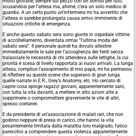
molto giovane, sempre sul pezzo con un sorriso per tutti,
scusandosi per l’attesa ma, ahimè, c’era un solo medico di
guardia. A un certo punto un’infermiera mi ha avvertito che
l’attesa si sarebbe prolungata causa arrivo imminente di
situazioni critiche di emergenza.
E anche questo sabato sera sono giunte in ospedale vittime
di accoltellamento, diventata ormai “l’ultima moda del
sabato sera”. Il personale quindi ha dovuto allestire
immediatamente le sale per l’accoglienza dei feriti senza
tralasciare le necessità di chi attendeva sulle lettighe, la cui
priorità è scesa di livello rapportata ai nuovi arrivati. La lunga
attesa, complice l’assopimento di mio papà, mi ha permesso
di riflettere su queste scene che superano di gran lunga
quelle narrate in E.R., Grey’s Anatomy, etc. Ho cercato di
capire cosa spinge ragazzi giovani, apparentemente sani,
con tutta la vita davanti, a mettere in atto azioni atte a
sopprimere o compromettere gravemente le vite di altri,
spesso coetanei.
E da presidente di un’associazione di malati rari, che non
godono neppure di presa in carico, che hanno la vita
pesantemente limitata dalla malattia loro malgrado, fatico
parecchio a comprendere questa violenza apparentemente