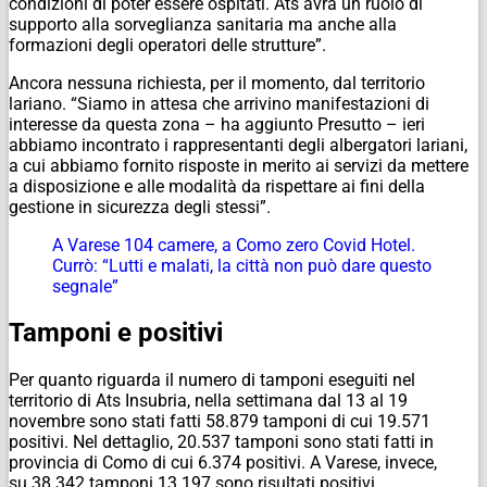
condizioni di poter essere ospitati. Ats avrà un ruolo di
supporto alla sorveglianza sanitaria ma anche alla
formazioni degli operatori delle strutture”.
Ancora nessuna richiesta, per il momento, dal territorio
lariano. “Siamo in attesa che arrivino manifestazioni di
interesse da questa zona – ha aggiunto Presutto – ieri
abbiamo incontrato i rappresentanti degli albergatori lariani,
a cui abbiamo fornito risposte in merito ai servizi da mettere
a disposizione e alle modalità da rispettare ai fini della
gestione in sicurezza degli stessi”.
A Varese 104 camere, a Como zero Covid Hotel.
Currò: “Lutti e malati, la città non può dare questo
segnale”
Tamponi e positivi
Per quanto riguarda il numero di tamponi eseguiti nel
territorio di Ats Insubria, nella settimana dal 13 al 19
novembre sono stati fatti 58.879 tamponi di cui 19.571
positivi. Nel dettaglio, 20.537 tamponi sono stati fatti in
provincia di Como di cui 6.374 positivi. A Varese, invece,
su 38.342 tamponi 13.197 sono risultati positivi.