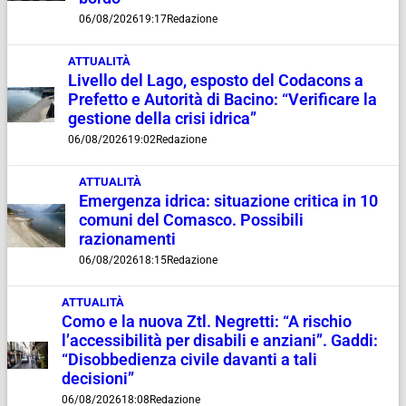
06/08/2026
19:17
Redazione
ATTUALITÀ
Livello del Lago, esposto del Codacons a
Prefetto e Autorità di Bacino: “Verificare la
gestione della crisi idrica”
06/08/2026
19:02
Redazione
ATTUALITÀ
Emergenza idrica: situazione critica in 10
comuni del Comasco. Possibili
razionamenti
06/08/2026
18:15
Redazione
ATTUALITÀ
Como e la nuova Ztl. Negretti: “A rischio
l’accessibilità per disabili e anziani”. Gaddi:
“Disobbedienza civile davanti a tali
decisioni”
06/08/2026
18:08
Redazione