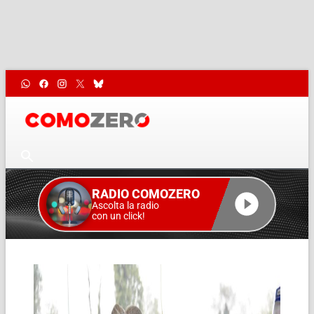
RADIO COMOZERO
Ascolta la radio
con un click!