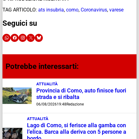
TAG ARTICOLO:
ats insubria
,
como
,
Coronavirus
,
varese
Seguici su
Potrebbe interessarti:
ATTUALITÀ
Provincia di Como, auto finisce fuori
strada e si ribalta
06/08/2026
19:48
Redazione
ATTUALITÀ
Lago di Como, si ferisce alla gamba con
l’elica. Barca alla deriva con 5 persone a
bordo