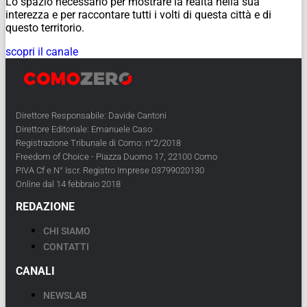
Lo spazio necessario per mostrare la realtà nella sua
interezza e per raccontare tutti i volti di questa città e di
questo territorio.
scopri il canale
Direttore Responsabile: Davide Cantoni
Direttore Editoriale: Emanuele Caso
Registrazione Tribunale di Como: n°2/2018
Freedom of Choice - Piazza Duomo 17, 22100 Como
PIVA Cf e N° Iscr. Registro Imprese 03799020130
Online dal 14 febbraio 2018
REDAZIONE
CHI SIAMO
CONTATTI
CANALI
NEWSLAB