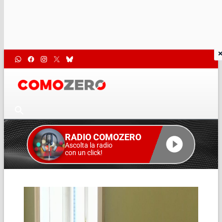
RADIO COMOZERO
Ascolta la radio
con un click!