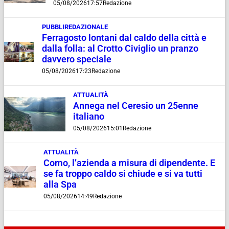
05/08/2026
17:57
Redazione
PUBBLIREDAZIONALE
Ferragosto lontani dal caldo della città e
dalla folla: al Crotto Civiglio un pranzo
davvero speciale
05/08/2026
17:23
Redazione
ATTUALITÀ
Annega nel Ceresio un 25enne
italiano
05/08/2026
15:01
Redazione
ATTUALITÀ
Como, l’azienda a misura di dipendente. E
se fa troppo caldo si chiude e si va tutti
alla Spa
05/08/2026
14:49
Redazione