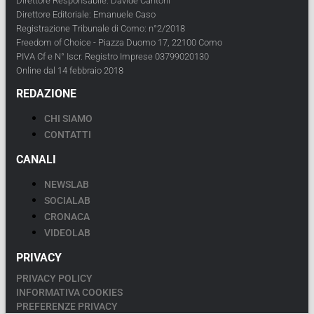
Direttore Responsabile: Davide Cantoni
Direttore Editoriale: Emanuele Caso
Registrazione Tribunale di Como: n°2/2018
Freedom of Choice - Piazza Duomo 17, 22100 Como
PIVA Cf e N° Iscr. Registro Imprese 03799020130
Online dal 14 febbraio 2018
REDAZIONE
CHI SIAMO
CONTATTI
CANALI
NEWSLAB
SOCIALAB
CRONACA
VIDEOLAB
PRIVACY
PRIVACY POLICY
INFORMATIVA COOKIES
PREFERENZE PRIVACY