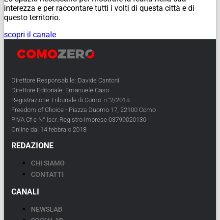
interezza e per raccontare tutti i volti di questa città e di
questo territorio.
scopri il canale
Direttore Responsabile: Davide Cantoni
Direttore Editoriale: Emanuele Caso
Registrazione Tribunale di Como: n°2/2018
Freedom of Choice - Piazza Duomo 17, 22100 Como
PIVA Cf e N° Iscr. Registro Imprese 03799020130
Online dal 14 febbraio 2018
REDAZIONE
CHI SIAMO
CONTATTI
CANALI
NEWSLAB