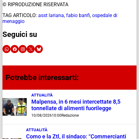
© RIPRODUZIONE RISERVATA
TAG ARTICOLO:
asst lariana
,
fabio banfi
,
ospedale di
menaggio
Seguici su
Potrebbe interessarti:
ATTUALITÀ
Malpensa, in 6 mesi intercettate 8,5
tonnellate di alimenti fuorilegge
10/08/2026
10:00
Redazione
ATTUALITÀ
Como e la Ztl, il sindaco: “Commercianti