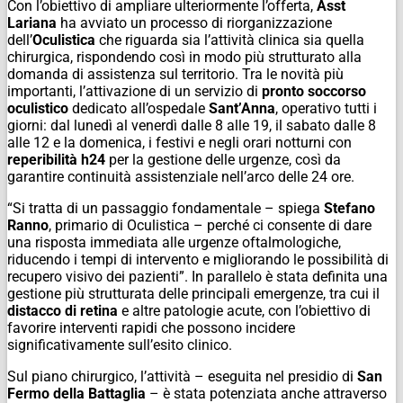
Con l’obiettivo di ampliare ulteriormente l’offerta,
Asst
Lariana
ha avviato un processo di riorganizzazione
dell’
Oculistica
che riguarda sia l’attività clinica sia quella
chirurgica, rispondendo così in modo più strutturato alla
domanda di assistenza sul territorio. Tra le novità più
importanti, l’attivazione di un servizio di
pronto soccorso
oculistico
dedicato all’ospedale
Sant’Anna
, operativo tutti i
giorni: dal lunedì al venerdì dalle 8 alle 19, il sabato dalle 8
alle 12 e la domenica, i festivi e negli orari notturni con
reperibilità h24
per la gestione delle urgenze, così da
garantire continuità assistenziale nell’arco delle 24 ore.
“Si tratta di un passaggio fondamentale – spiega
Stefano
Ranno
, primario di Oculistica – perché ci consente di dare
una risposta immediata alle urgenze oftalmologiche,
riducendo i tempi di intervento e migliorando le possibilità di
recupero visivo dei pazienti”. In parallelo è stata definita una
gestione più strutturata delle principali emergenze, tra cui il
distacco di retina
e altre patologie acute, con l’obiettivo di
favorire interventi rapidi che possono incidere
significativamente sull’esito clinico.
Sul piano chirurgico, l’attività – eseguita nel presidio di
San
Fermo della Battaglia
– è stata potenziata anche attraverso