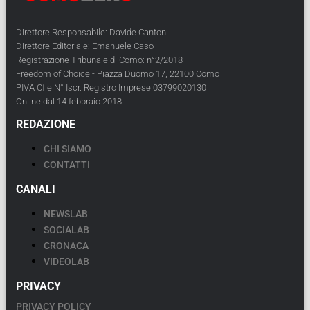
Direttore Responsabile: Davide Cantoni
Direttore Editoriale: Emanuele Caso
Registrazione Tribunale di Como: n°2/2018
Freedom of Choice - Piazza Duomo 17, 22100 Como
PIVA Cf e N° Iscr. Registro Imprese 03799020130
Online dal 14 febbraio 2018
REDAZIONE
CHI SIAMO
CONTATTI
CANALI
NEWSLAB
SOCIALAB
CRONACA
VIDEOLAB
PRIVACY
PRIVACY POLICY