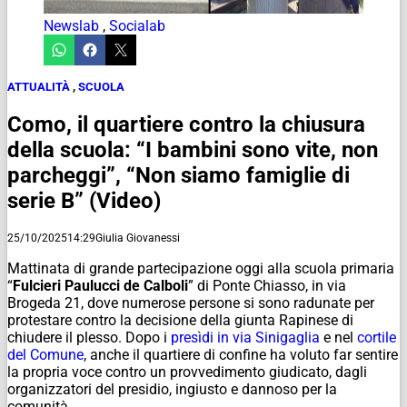
Newslab
,
Socialab
ATTUALITÀ
,
SCUOLA
Como, il quartiere contro la chiusura
della scuola: “I bambini sono vite, non
parcheggi”, “Non siamo famiglie di
serie B” (Video)
25/10/2025
14:29
Giulia Giovanessi
Mattinata di grande partecipazione oggi alla scuola primaria
“
Fulcieri Paulucci de Calboli
” di Ponte Chiasso, in via
Brogeda 21, dove numerose persone si sono radunate per
protestare contro la decisione della giunta Rapinese di
chiudere il plesso. Dopo i
presìdi in via Sinigaglia
e nel
cortile
del Comune
, anche il quartiere di confine ha voluto far sentire
la propria voce contro un provvedimento giudicato, dagli
organizzatori del presidio, ingiusto e dannoso per la
comunità.