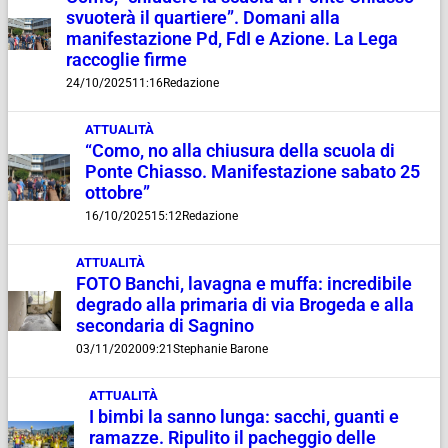
svuoterà il quartiere”. Domani alla
manifestazione Pd, FdI e Azione. La Lega
raccoglie firme
24/10/2025
11:16
Redazione
ATTUALITÀ
“Como, no alla chiusura della scuola di
Ponte Chiasso. Manifestazione sabato 25
ottobre”
16/10/2025
15:12
Redazione
ATTUALITÀ
FOTO Banchi, lavagna e muffa: incredibile
degrado alla primaria di via Brogeda e alla
secondaria di Sagnino
03/11/2020
09:21
Stephanie Barone
ATTUALITÀ
I bimbi la sanno lunga: sacchi, guanti e
ramazze. Ripulito il pacheggio delle