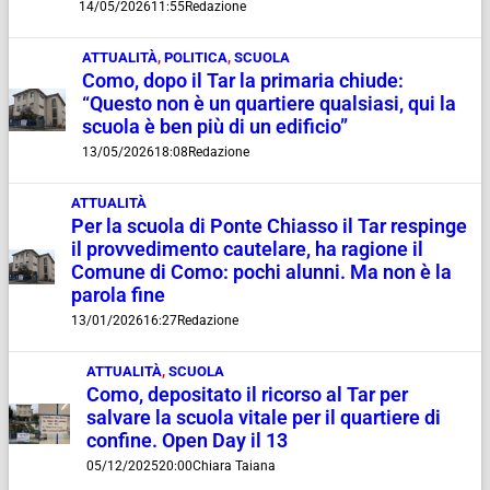
14/05/2026
11:55
Redazione
ATTUALITÀ
,
POLITICA
,
SCUOLA
Como, dopo il Tar la primaria chiude:
“Questo non è un quartiere qualsiasi, qui la
scuola è ben più di un edificio”
13/05/2026
18:08
Redazione
ATTUALITÀ
Per la scuola di Ponte Chiasso il Tar respinge
il provvedimento cautelare, ha ragione il
Comune di Como: pochi alunni. Ma non è la
parola fine
13/01/2026
16:27
Redazione
ATTUALITÀ
,
SCUOLA
Como, depositato il ricorso al Tar per
salvare la scuola vitale per il quartiere di
confine. Open Day il 13
05/12/2025
20:00
Chiara Taiana