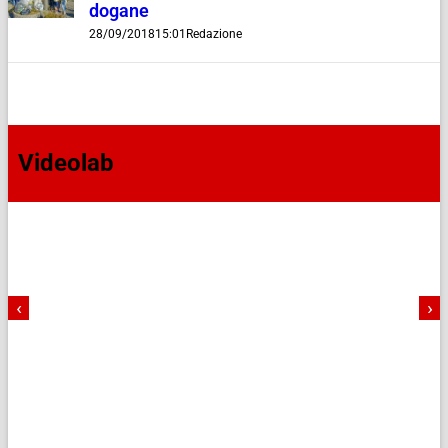
dogane
28/09/2018
15:01
Redazione
Videolab
‹
›