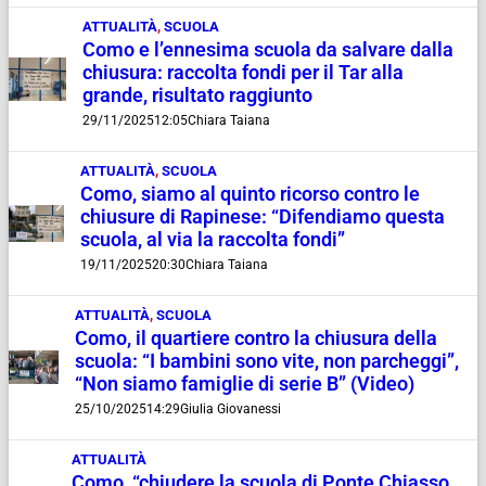
ATTUALITÀ
,
SCUOLA
Como e l’ennesima scuola da salvare dalla
chiusura: raccolta fondi per il Tar alla
grande, risultato raggiunto
29/11/2025
12:05
Chiara Taiana
ATTUALITÀ
,
SCUOLA
Como, siamo al quinto ricorso contro le
chiusure di Rapinese: “Difendiamo questa
scuola, al via la raccolta fondi”
19/11/2025
20:30
Chiara Taiana
ATTUALITÀ
,
SCUOLA
Como, il quartiere contro la chiusura della
scuola: “I bambini sono vite, non parcheggi”,
“Non siamo famiglie di serie B” (Video)
25/10/2025
14:29
Giulia Giovanessi
ATTUALITÀ
Como, “chiudere la scuola di Ponte Chiasso