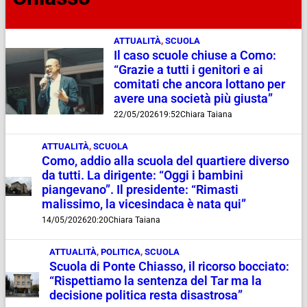
ATTUALITÀ
,
SCUOLA
Il caso scuole chiuse a Como:
“Grazie a tutti i genitori e ai
comitati che ancora lottano per
avere una società più giusta”
22/05/2026
19:52
Chiara Taiana
ATTUALITÀ
,
SCUOLA
Como, addio alla scuola del quartiere diverso
da tutti. La dirigente: “Oggi i bambini
piangevano”. Il presidente: “Rimasti
malissimo, la vicesindaca è nata qui”
14/05/2026
20:20
Chiara Taiana
ATTUALITÀ
,
POLITICA
,
SCUOLA
Scuola di Ponte Chiasso, il ricorso bocciato:
“Rispettiamo la sentenza del Tar ma la
decisione politica resta disastrosa”