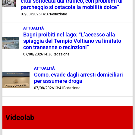
città soffocata dal traffico, con problemi di
parcheggio si ostacola la mobilità dolce”
07/08/2026
14:37
Redazione
ATTUALITÀ
Bagni proibiti nel lago: “L’accesso alla
spiaggia del Tempio Voltiano va limitato
con transenne o recinzioni”
07/08/2026
14:36
Redazione
ATTUALITÀ
Como, evade dagli arresti domiciliari
per assumere droga
07/08/2026
13:41
Redazione
Videolab