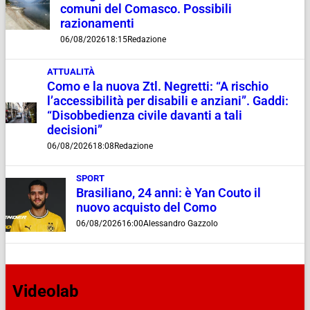
comuni del Comasco. Possibili
razionamenti
06/08/2026
18:15
Redazione
ATTUALITÀ
Como e la nuova Ztl. Negretti: “A rischio
l’accessibilità per disabili e anziani”. Gaddi:
“Disobbedienza civile davanti a tali
decisioni”
06/08/2026
18:08
Redazione
SPORT
Brasiliano, 24 anni: è Yan Couto il
nuovo acquisto del Como
06/08/2026
16:00
Alessandro Gazzolo
Videolab