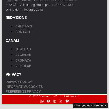
PIVA Cf e N° Iscr. Registro Imprese 03799020130
Online dal 14 febbraio 2018
REDAZIONE
CHI SIAMO
CONTATTI
CANALI
NEWSLAB
SOCIALAB
CRONACA
VIDEOLAB
PRIVACY
PRIVACY POLICY
INFORMATIVA COOKIES
PREFERENZE PRIVACY
© 2026 Comozero.it - Tutti i diritti riservati.
Change privacy settings