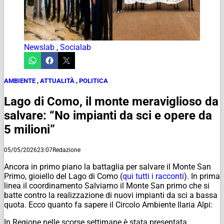
Newslab
,
Socialab
AMBIENTE
,
ATTUALITÀ
,
POLITICA
Lago di Como, il monte meraviglioso da
salvare: “No impianti da sci e opere da
5 milioni”
05/05/2026
23:07
Redazione
Ancora in primo piano la battaglia per salvare il Monte San
Primo, gioiello del Lago di Como (
qui tutti i racconti
). In prima
linea il coordinamento Salviamo il Monte San primo che si
batte contro la realizzazione di nuovi impianti da sci a bassa
quota. Ecco quanto fa sapere il Circolo Ambiente Ilaria Alpi:
In Regione nelle scorse settimane è stata presentata