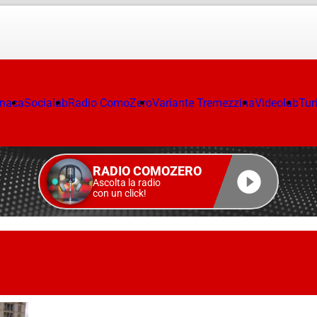
onaca
Socialab
Radio ComoZero
Variante Tremezzina
Videolab
Tur
RADIO COMOZERO
Ascolta la radio
con un click!