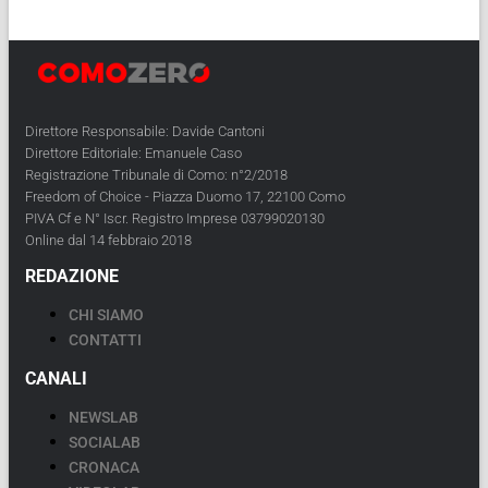
Direttore Responsabile: Davide Cantoni
Direttore Editoriale: Emanuele Caso
Registrazione Tribunale di Como: n°2/2018
Freedom of Choice - Piazza Duomo 17, 22100 Como
PIVA Cf e N° Iscr. Registro Imprese 03799020130
Online dal 14 febbraio 2018
REDAZIONE
CHI SIAMO
CONTATTI
CANALI
NEWSLAB
SOCIALAB
CRONACA