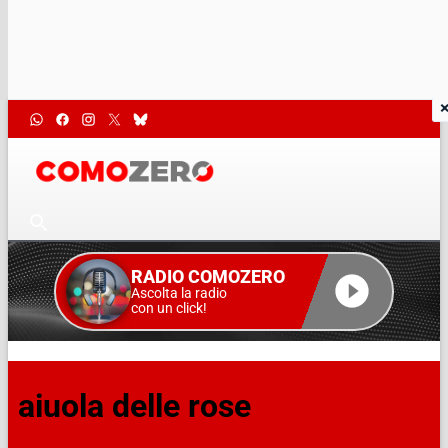
RADIO COMOZERO
Ascolta la radio
con un click!
aiuola delle rose