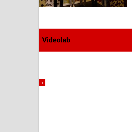
Videolab
‹