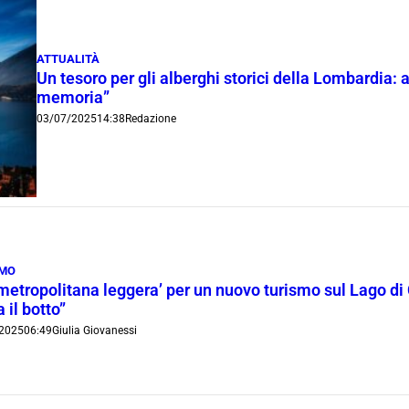
ATTUALITÀ
Un tesoro per gli alberghi storici della Lombardia: a
memoria”
03/07/2025
14:38
Redazione
SMO
‘metropolitana leggera’ per un nuovo turismo sul Lago 
a il botto”
2025
06:49
Giulia Giovanessi