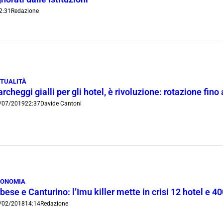
2:31
Redazione
TUALITÀ
rcheggi gialli per gli hotel, è rivoluzione: rotazione fin
/07/2019
22:37
Davide Cantoni
CONOMIA
bese e Canturino: l’Imu killer mette in crisi 12 hotel e 40
/02/2018
14:14
Redazione