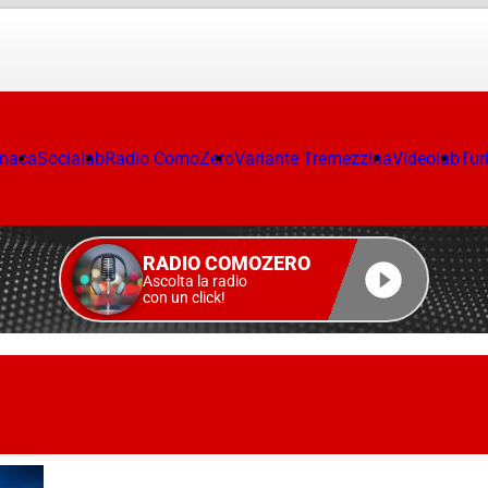
onaca
Socialab
Radio ComoZero
Variante Tremezzina
Videolab
Tur
RADIO COMOZERO
Ascolta la radio
con un click!