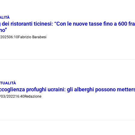
ALITÀ
g dei ristoranti ticinesi: “Con le nuove tasse fino a 600 fr
no”
/2025
06:10
Fabrizio Barabesi
TUALITÀ
ccoglienza profughi ucraini: gli alberghi possono metter
/03/2022
16:40
Redazione