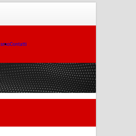
ismo
Contatti