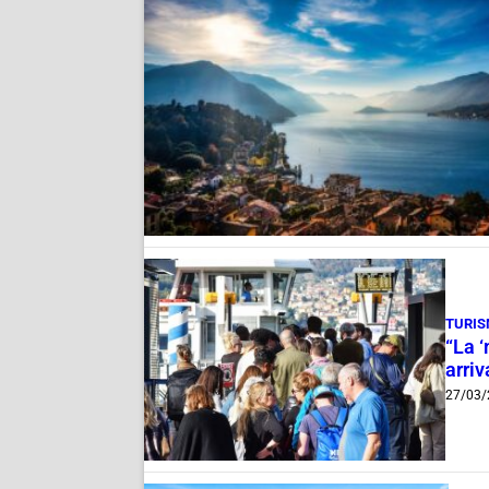
TURI
“La 
arriv
27/03/