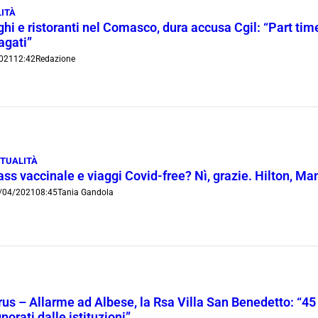
ITÀ
hi e ristoranti nel Comasco, dura accusa Cgil: “Part time 
agati”
021
12:42
Redazione
TUALITÀ
ss vaccinale e viaggi Covid-free? Nì, grazie. Hilton, Man
/04/2021
08:45
Tania Gandola
us – Allarme ad Albese, la Rsa Villa San Benedetto: “45 c
gnorati dalle istituzioni”