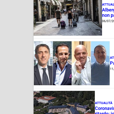
ATTUAL
Alberg
non p
06/07/2
AT
Pa
11
ATTUALITÀ
Coronavir
ritardo: i