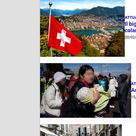
ATTU
Il bi
cala
20/02
AT
A
15