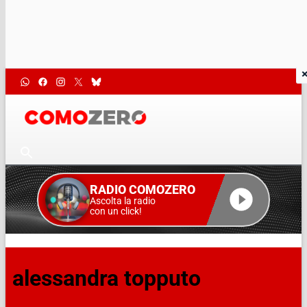
RADIO COMOZERO
Ascolta la radio
con un click!
alessandra topputo