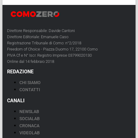
Direttore Responsabile: Davide Cantoni
Direttore Editoriale: Emanuele Caso
Registrazione Tribunale di Como: n°2/2018
Freedom of Choice - Piazza Duomo 17, 22100 Como
PIVA Cf e N° Iscr. Registro Imprese 03799020130
Online dal 14 febbraio 2018
REDAZIONE
CHI SIAMO
CONTATTI
CANALI
NEWSLAB
SOCIALAB
CRONACA
VIDEOLAB