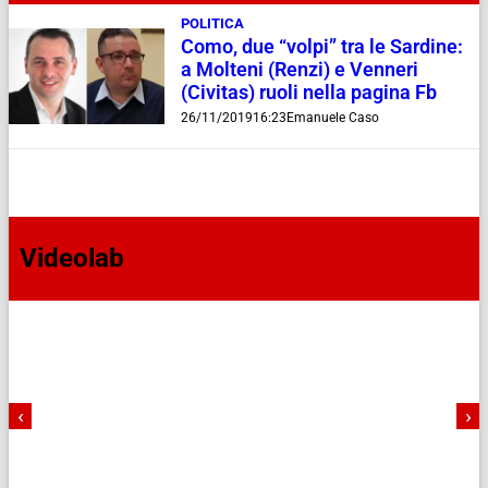
POLITICA
Como, due “volpi” tra le Sardine:
a Molteni (Renzi) e Venneri
(Civitas) ruoli nella pagina Fb
26/11/2019
16:23
Emanuele Caso
Videolab
‹
›