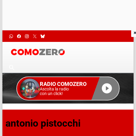
RADIO COMOZERO
Ascolta la radio
con un click!
antonio pistocchi