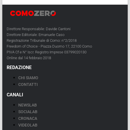
Direttore Responsabile: Davide Cantoni
Direttore Editoriale: Emanuele Caso
Registrazione Tribunale di Como: n°2/2018
Freedom of Choice - Piazza Duomo 17, 22100 Como
PIVA Cf e N° Iscr. Registro Imprese 03799020130
Online dal 14 febbraio 2018
REDAZIONE
CHI SIAMO
CONTATTI
CANALI
NEWSLAB
SOCIALAB
CRONACA
VIDEOLAB