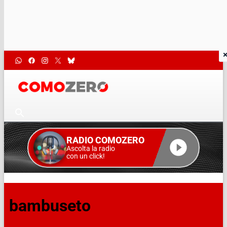
RADIO COMOZERO
Ascolta la radio
con un click!
bambuseto