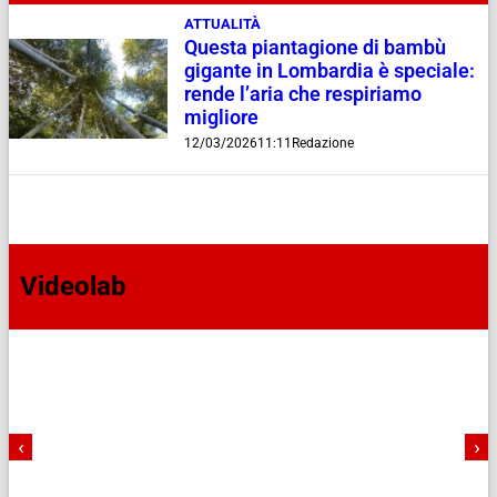
ATTUALITÀ
Questa piantagione di bambù
gigante in Lombardia è speciale:
rende l’aria che respiriamo
migliore
12/03/2026
11:11
Redazione
Videolab
‹
›