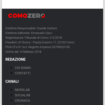
Direttore Responsabile: Davide Cantoni
Direttore Editoriale: Emanuele Caso
Registrazione Tribunale di Como: n°2/2018
Freedom of Choice - Piazza Duomo 17, 22100 Como
PIVA Cf e N° Iscr. Registro Imprese 03799020130
Online dal 14 febbraio 2018
REDAZIONE
CHI SIAMO
CONTATTI
CANALI
NEWSLAB
SOCIALAB
CRONACA