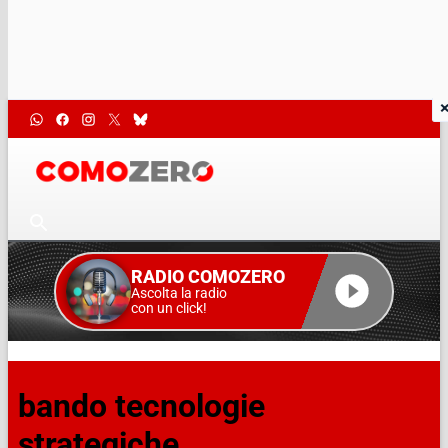
RADIO COMOZERO
Ascolta la radio
con un click!
bando tecnologie
strategiche