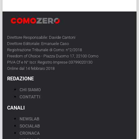
Direttore Responsabile: Davide Cantoni
Direttore Editoriale: Emanuele Caso
Registrazione Tribunale di Como: n°2/2018
Freedom of Choice - Piazza Duomo 17, 22100 Como
PIVA Cf e N° Iscr. Registro Imprese 03799020130
Online dal 14 febbraio 2018
REDAZIONE
CHI SIAMO
CONTATTI
CANALI
NEWSLAB
SOCIALAB
CRONACA