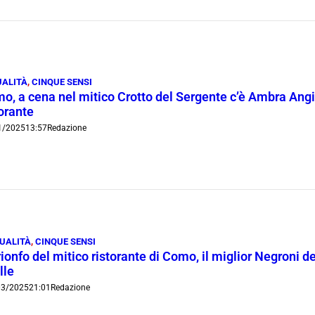
UALITÀ
,
CINQUE SENSI
o, a cena nel mitico Crotto del Sergente c’è Ambra Angioli
torante
1/2025
13:57
Redazione
UALITÀ
,
CINQUE SENSI
trionfo del mitico ristorante di Como, il miglior Negroni de
lle
03/2025
21:01
Redazione