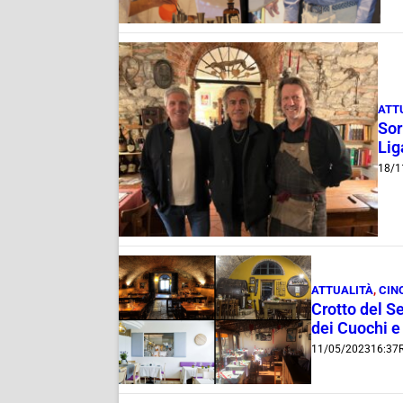
ATT
Sor
Lig
18/1
ATTUALITÀ
,
CIN
Crotto del S
dei Cuochi e
11/05/2023
16:37