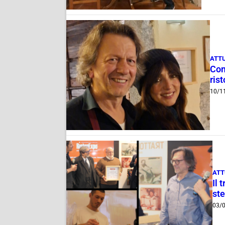
ATT
Com
ris
10/1
ATT
Il 
ste
03/