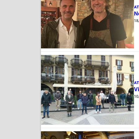
AT
Ne
18
AT
Vi
10