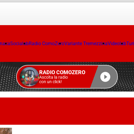
onaca
Socialab
Radio ComoZero
Variante Tremezzina
Videolab
Tur
RADIO COMOZERO
Ascolta la radio
con un click!