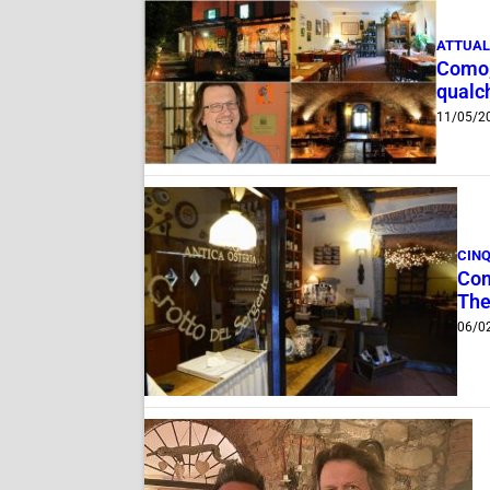
ATTUAL
Como, 
qualc
11/05/2
CINQ
Como
The
06/0