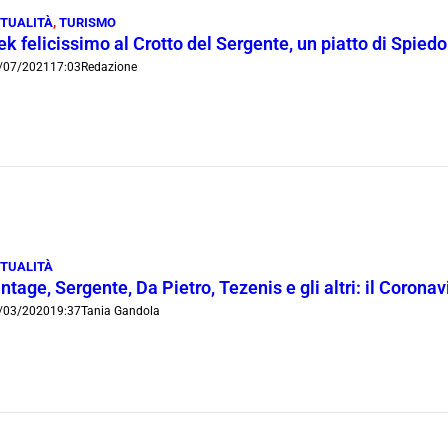
TUALITÀ
,
TURISMO
k felicissimo al Crotto del Sergente, un piatto di Spiedo
/07/2021
17:03
Redazione
TUALITÀ
ntage, Sergente, Da Pietro, Tezenis e gli altri: il Coro
/03/2020
19:37
Tania Gandola