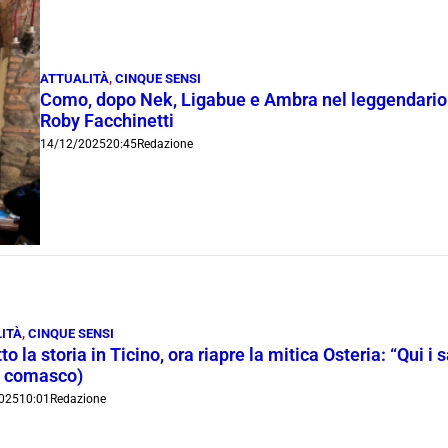
ATTUALITÀ
,
CINQUE SENSI
Como, dopo Nek, Ligabue e Ambra nel leggendario C
Roby Facchinetti
14/12/2025
20:45
Redazione
ITÀ
,
CINQUE SENSI
to la storia in Ticino, ora riapre la mitica Osteria: “Qui i s
o comasco)
025
10:01
Redazione