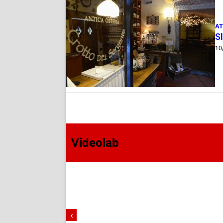
AT
S
10
Videolab
‹