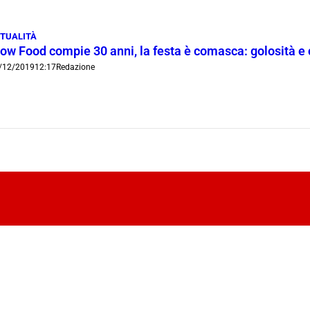
TUALITÀ
low Food compie 30 anni, la festa è comasca: golosità e 
/12/2019
12:17
Redazione