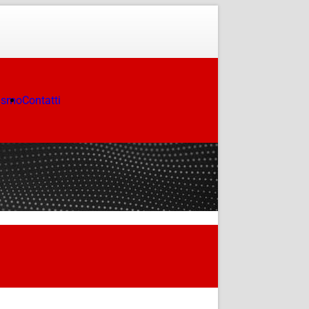
ismo
Contatti