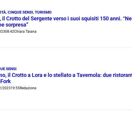
ITÀ
,
CINQUE SENSI
,
TURISMO
il Crotto del Sergente verso i suoi squisiti 150 anni. “Nei
he sorpresa”
023
08:42
Chiara Taiana
UE SENSI
, il Crotto a Lora e lo stellato a Tavernola: due ristorant
Fork
2/2023
19:55
Redazione