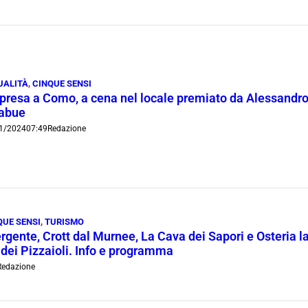
UALITÀ
,
CINQUE SENSI
presa a Como, a cena nel locale premiato da Alessandro B
abue
1/2024
07:49
Redazione
QUE SENSI
,
TURISMO
ergente, Crott dal Murnee, La Cava dei Sapori e Osteria 
 dei Pizzaioli. Info e programma
Redazione