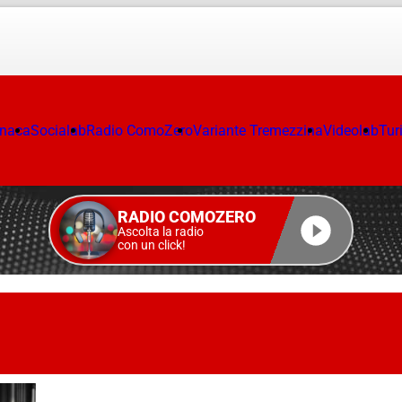
onaca
Socialab
Radio ComoZero
Variante Tremezzina
Videolab
Tur
RADIO COMOZERO
Ascolta la radio
con un click!