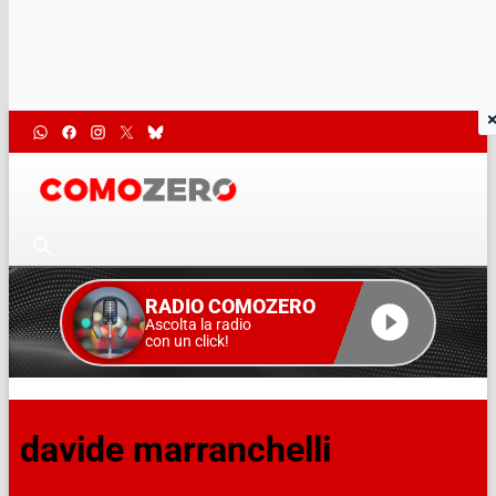
RADIO COMOZERO
Ascolta la radio
con un click!
davide marranchelli