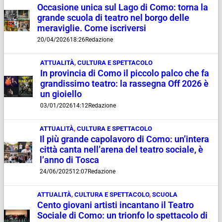
Occasione unica sul Lago di Como: torna la
grande scuola di teatro nel borgo delle
meraviglie. Come iscriversi
20/04/2026
18:26
Redazione
ATTUALITÀ
,
CULTURA E SPETTACOLO
In provincia di Como il piccolo palco che fa
grandissimo teatro: la rassegna Off 2026 è
un gioiello
03/01/2026
14:12
Redazione
ATTUALITÀ
,
CULTURA E SPETTACOLO
Il più grande capolavoro di Como: un’intera
città canta nell’arena del teatro sociale, è
l’anno di Tosca
24/06/2025
12:07
Redazione
ATTUALITÀ
,
CULTURA E SPETTACOLO
,
SCUOLA
Cento giovani artisti incantano il Teatro
Sociale di Como: un trionfo lo spettacolo di