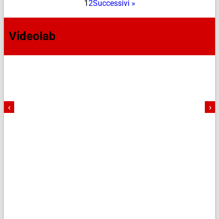
1
2
Successivi »
Videolab
‹
›