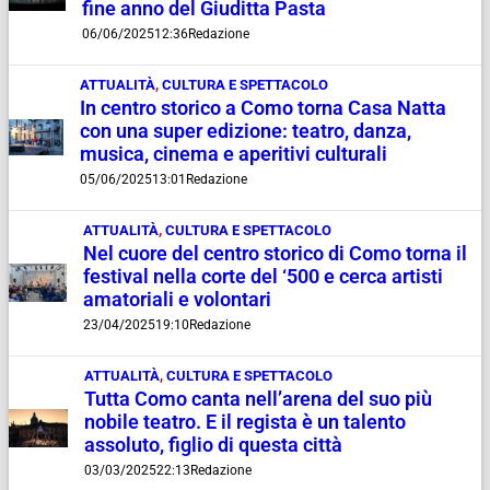
fine anno del Giuditta Pasta
06/06/2025
12:36
Redazione
ATTUALITÀ
,
CULTURA E SPETTACOLO
In centro storico a Como torna Casa Natta
con una super edizione: teatro, danza,
musica, cinema e aperitivi culturali
05/06/2025
13:01
Redazione
ATTUALITÀ
,
CULTURA E SPETTACOLO
Nel cuore del centro storico di Como torna il
festival nella corte del ‘500 e cerca artisti
amatoriali e volontari
23/04/2025
19:10
Redazione
ATTUALITÀ
,
CULTURA E SPETTACOLO
Tutta Como canta nell’arena del suo più
nobile teatro. E il regista è un talento
assoluto, figlio di questa città
03/03/2025
22:13
Redazione