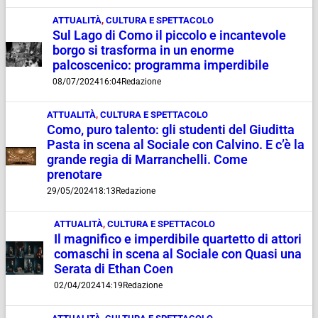
ATTUALITÀ
,
CULTURA E SPETTACOLO
Sul Lago di Como il piccolo e incantevole
borgo si trasforma in un enorme
palcoscenico: programma imperdibile
08/07/2024
16:04
Redazione
ATTUALITÀ
,
CULTURA E SPETTACOLO
Como, puro talento: gli studenti del Giuditta
Pasta in scena al Sociale con Calvino. E c’è la
grande regia di Marranchelli. Come
prenotare
29/05/2024
18:13
Redazione
ATTUALITÀ
,
CULTURA E SPETTACOLO
Il magnifico e imperdibile quartetto di attori
comaschi in scena al Sociale con Quasi una
Serata di Ethan Coen
02/04/2024
14:19
Redazione