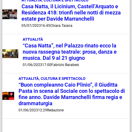
ATTUALITÀ
,
CULTURA E SPETTACOLO
Casa Natta, il Licinium, Castell’Arquato e
Residenza 418: trionfi nelle notti di mezza
estate per Davide Marranchelli
05/07/2023
16:45
Chiara Taiana
ATTUALITÀ
“Casa Natta”, nel Palazzo rinato ecco la
nuova rassegna teatrale: prosa, danza e
musica. Dal 9 al 21 giugno
01/06/2023
17:00
Fabrizio Barabesi
ATTUALITÀ
,
CULTURA E SPETTACOLO
“Buon compleanno Caio Plinio”, il Giuditta
Pasta in scena al Sociale con lo spettacolo di
fine anno. Davide Marranchelli firma regia e
drammaturgia
01/06/2023
12:29
Redazione