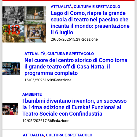
ATTUALITÀ
,
CULTURA E SPETTACOLO
Lago di Como, riapre la grande
scuola di teatro nel paesino che
incanta il mondo: presentazione
il 6 luglio
29/06/2026
15:29
Redazione
ATTUALITÀ
,
CULTURA E SPETTACOLO
Nel cuore del centro storico di Como torna
il grande teatro off di Casa Natta: il
programma completo
16/06/2026
16:09
Redazione
AMBIENTE
I bambini diventano inventori, un successo
la 14ma edizione di Eureka! Funziona! al
Teatro Sociale con Confindustria
19/05/2026
17:36
Redazione
ATTUALITÀ
,
CULTURA E SPETTACOLO