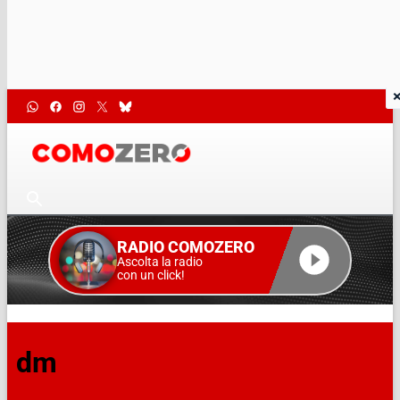
RADIO COMOZERO
Ascolta la radio
con un click!
dm