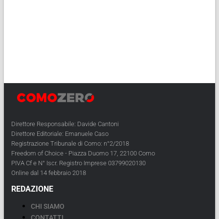
Direttore Responsabile: Davide Cantoni
Direttore Editoriale: Emanuele Caso
Registrazione Tribunale di Como: n°2/2018
Freedom of Choice - Piazza Duomo 17, 22100 Como
PIVA Cf e N° Iscr. Registro Imprese 03799020130
Online dal 14 febbraio 2018
REDAZIONE
CHI SIAMO
CONTATTI