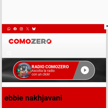
RADIO COMOZERO
Ascolta la radio
con un click!
ebbie nakhjavani