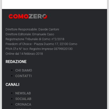
Direttore Responsabile: Davide Cantoni
Direttore Editoriale: Emanuele Caso
Registrazione Tribunale di Como: n°2/2018
Freedom of Choice - Piazza Duomo 17, 22100 Como
PIVA Cf e N° Iscr. Registro Imprese 03799020130
Online dal 14 febbraio 2018
REDAZIONE
CHI SIAMO
CONTATTI
CANALI
NEWSLAB
SOCIALAB
CRONACA