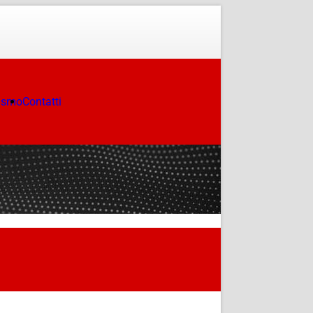
ismo
Contatti