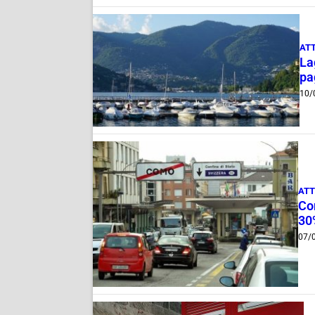
AT
La
pa
10/
ATT
Com
30
07/