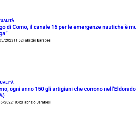
TUALITÀ
go di Como, il canale 16 per le emergenze nautiche è mut
ga”
05/2023
11:52
Fabrizio Barabesi
UALITÀ
o, ogni anno 150 gli artigiani che corrono nell’Eldorado T
%)
05/2022
18:42
Fabrizio Barabesi