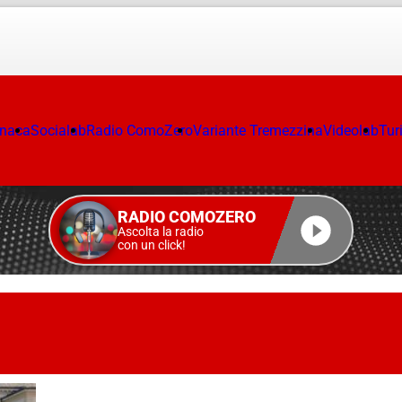
onaca
Socialab
Radio ComoZero
Variante Tremezzina
Videolab
Tur
RADIO COMOZERO
Ascolta la radio
con un click!