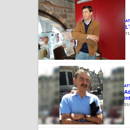
AT
L’
11
AT
Ad
in
21/