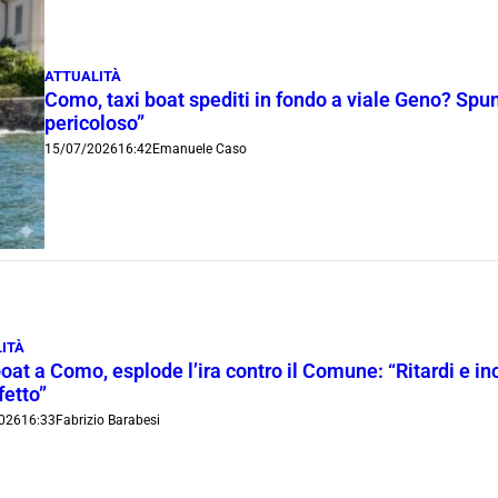
ATTUALITÀ
Como, taxi boat spediti in fondo a viale Geno? Spunt
pericoloso”
15/07/2026
16:42
Emanuele Caso
ITÀ
oat a Como, esplode l’ira contro il Comune: “Ritardi e inc
fetto”
026
16:33
Fabrizio Barabesi