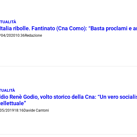
TUALITÀ
Italia ribolle. Fantinato (Cna Como): “Basta proclami e a
/04/2020
10:36
Redazione
TUALITÀ
dio Renè Godio, volto storico della Cna: “Un vero socialis
tellettuale”
05/2019
18:16
Davide Cantoni