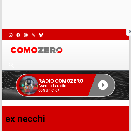
RADIO COMOZERO
Ascolta la radio
con un click!
ex necchi