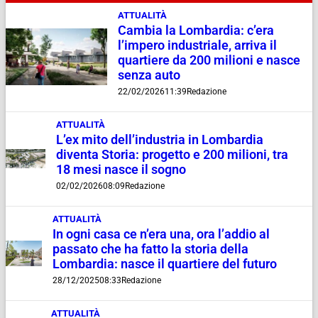
ATTUALITÀ
Cambia la Lombardia: c’era
l’impero industriale, arriva il
quartiere da 200 milioni e nasce
senza auto
22/02/2026
11:39
Redazione
ATTUALITÀ
L’ex mito dell’industria in Lombardia
diventa Storia: progetto e 200 milioni, tra
18 mesi nasce il sogno
02/02/2026
08:09
Redazione
ATTUALITÀ
In ogni casa ce n’era una, ora l’addio al
passato che ha fatto la storia della
Lombardia: nasce il quartiere del futuro
28/12/2025
08:33
Redazione
ATTUALITÀ