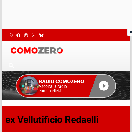
RADIO COMOZERO
Ascolta la radio
con un click!
ex Vellutificio Redaelli