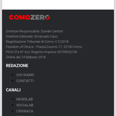
Direttore Responsabile: Davide Cantoni
Direttore Editoriale: Emanuele Caso
Registrazione Tribunale di Como: n°2/2018
Freedom of Choice - Piazza Duomo 17, 22100 Como
PIVA Cf e N° Iscr. Registro Imprese 03799020130
Online dal 14 febbraio 2018
REDAZIONE
CHI SIAMO
CONTATTI
CANALI
NEWSLAB
SOCIALAB
CRONACA