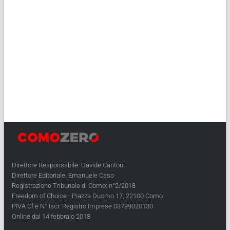
Direttore Responsabile: Davide Cantoni
Direttore Editoriale: Emanuele Caso
Registrazione Tribunale di Como: n°2/2018
Freedom of Choice - Piazza Duomo 17, 22100 Como
PIVA Cf e N° Iscr. Registro Imprese 03799020130
Online dal 14 febbraio 2018