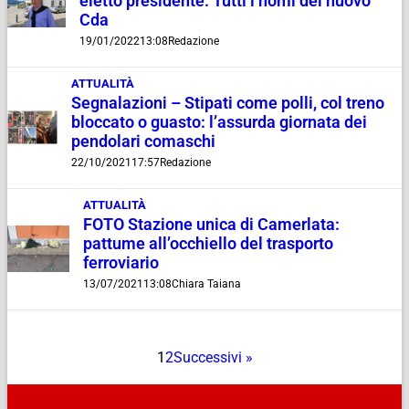
eletto presidente. Tutti i nomi del nuovo
Cda
19/01/2022
13:08
Redazione
ATTUALITÀ
Segnalazioni – Stipati come polli, col treno
bloccato o guasto: l’assurda giornata dei
pendolari comaschi
22/10/2021
17:57
Redazione
ATTUALITÀ
FOTO Stazione unica di Camerlata:
pattume all’occhiello del trasporto
ferroviario
13/07/2021
13:08
Chiara Taiana
1
2
Successivi »