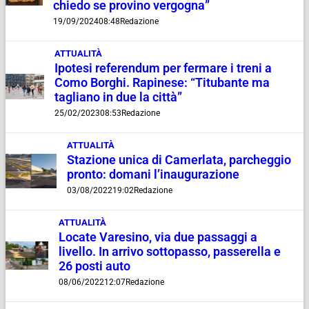
chiedo se provino vergogna”
19/09/2024
08:48
Redazione
ATTUALITÀ
Ipotesi referendum per fermare i treni a
Como Borghi. Rapinese: “Titubante ma
tagliano in due la città”
25/02/2023
08:53
Redazione
ATTUALITÀ
Stazione unica di Camerlata, parcheggio
pronto: domani l’inaugurazione
03/08/2022
19:02
Redazione
ATTUALITÀ
Locate Varesino, via due passaggi a
livello. In arrivo sottopasso, passerella e
26 posti auto
08/06/2022
12:07
Redazione