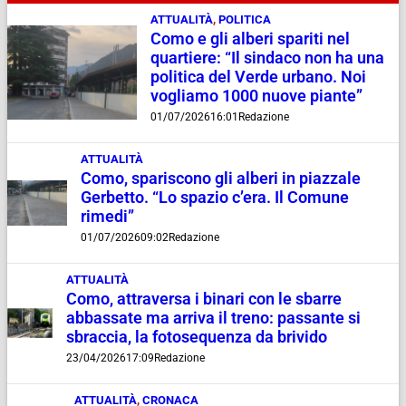
ATTUALITÀ
,
POLITICA
Como e gli alberi spariti nel
quartiere: “Il sindaco non ha una
politica del Verde urbano. Noi
vogliamo 1000 nuove piante”
01/07/2026
16:01
Redazione
ATTUALITÀ
Como, spariscono gli alberi in piazzale
Gerbetto. “Lo spazio c’era. Il Comune
rimedi”
01/07/2026
09:02
Redazione
ATTUALITÀ
Como, attraversa i binari con le sbarre
abbassate ma arriva il treno: passante si
sbraccia, la fotosequenza da brivido
23/04/2026
17:09
Redazione
ATTUALITÀ
,
CRONACA