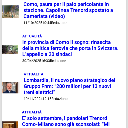
Como, paura per il palo pericolante in
stazione. Capolinea Trenord spostato a
Camerlata (video)
11/10/2025
10:44
Redazione
ATTUALITÀ
In provincia di Como il sogno: rinascita
della mitica ferrovia che porta in Svizzera.
L’appello a 20 sindaci
30/04/2025
16:33
Redazione
ATTUALITÀ
Lombardia, il nuovo piano strategico del
Gruppo Fnm: “280 milioni per 13 nuovi
treni elettrici”
19/11/2024
12:15
Redazione
ATTUALITÀ
E’ solo settembre, i pendolari Trenord
Como-Milano sono già sconsolati: “Mi