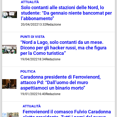
ATTUALITÀ
Solo contanti alle stazioni delle Nord, lo
studente: “Da gennaio niente bancomat per
l’abbonamento”
20/04/2022
13:32
Redazione
PUNTI DI VISTA
“Nord a Lago, solo contanti da un mese.
Dicono per gli hacker russi, ma che figura
per la Como turistica”
19/04/2022
18:34
Redazione
POLITICA
Caradonna presidente di Ferrovienord,
attacco Pd: “Dall’uomo del muro
aspettiamoci un binario morto”
19/01/2022
16:40
Redazione
ATTUALITÀ
Ferrovienord il comasco Fulvio Caradonna