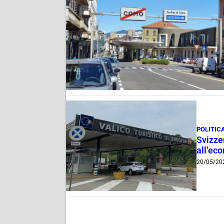
POLITIC
Svizze
all’eco
20/05/20