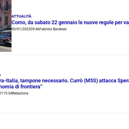
ATTUALITÀ
Como, da sabato 22 gennaio le nuove regole per var
20/01/2022
09:46
Fabrizio Barabesi
A
ra-Italia, tampone necessario. Currò (M5S) attacca Sper
nomia di frontiera”
21
15:34
Redazione