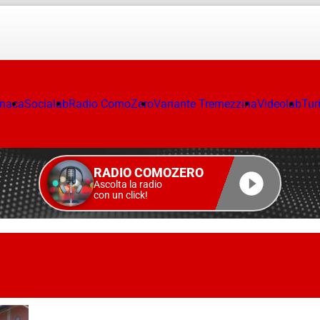
onaca
Socialab
Radio ComoZero
Variante Tremezzina
Videolab
Tur
RADIO COMOZERO
Ascolta la radio
con un click!