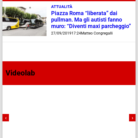
ATTUALITÀ
Piazza Roma “liberata” dai
pullman. Ma gli autisti fanno
muro: “Diventi maxi parcheggio”
27/09/2019
17:24
Matteo Congregalli
Videolab
‹
›