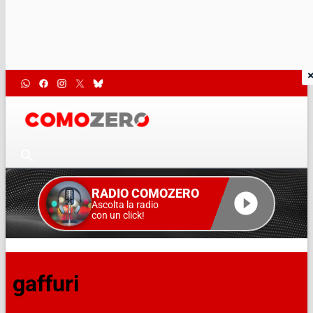
RADIO COMOZERO
Ascolta la radio
con un click!
gaffuri