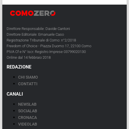
Direttore Responsabile: Davide Cantoni
Direttore Editoriale: Emanuele Caso
Registrazione Tribunale di Como: n°2/2018
Freedom of Choice - Piazza Duomo 17, 22100 Como
PIVA Cf e N° Iscr. Registro Imprese 03799020130
Online dal 14 febbraio 2018
REDAZIONE
CHI SIAMO
CONTATTI
CANALI
NEWSLAB
SOCIALAB
CRONACA
VIDEOLAB