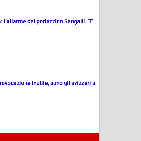
 l’allarme del porlezzino Sangalli. “E
ovocazione inutile, sono gli svizzeri a