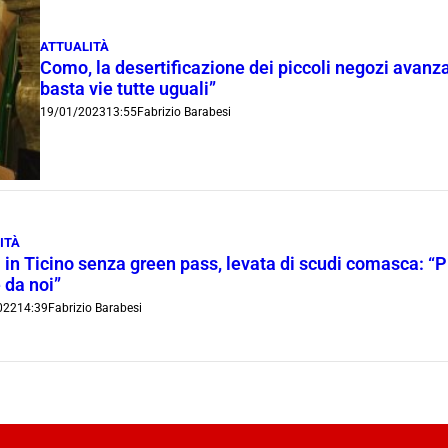
ATTUALITÀ
Como, la desertificazione dei piccoli negozi avanza:
basta vie tutte uguali”
19/01/2023
13:55
Fabrizio Barabesi
ITÀ
in Ticino senza green pass, levata di scudi comasca: “Pr
 da noi”
022
14:39
Fabrizio Barabesi