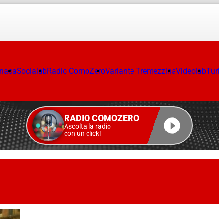
onaca
Socialab
Radio ComoZero
Variante Tremezzina
Videolab
Tur
RADIO COMOZERO
Ascolta la radio
con un click!