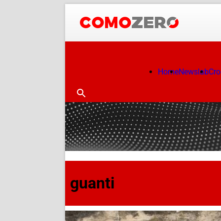
Home
Newslab
Cr
guanti