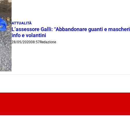
ATTUALITÀ
L’assessore Galli: “Abbandonare guanti e mascherin
info e volantini
28/05/2020
08:57
Redazione