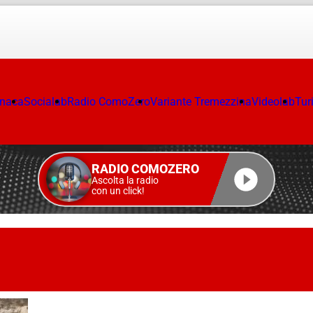
onaca
Socialab
Radio ComoZero
Variante Tremezzina
Videolab
Tur
RADIO COMOZERO
Ascolta la radio
con un click!