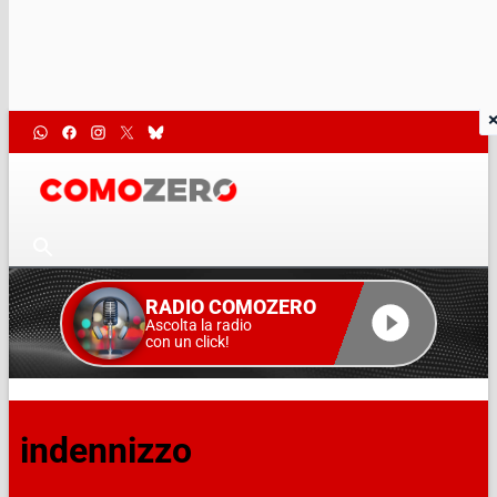
RADIO COMOZERO
Ascolta la radio
con un click!
indennizzo