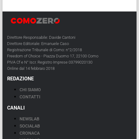
Direttore Responsabile: Davide Cantoni
Direttore Editoriale: Emanuele Caso
Registrazione Tribunale di Como: n°2/2018
Freedom of Choice - Piazza Duomo 17, 22100 Como
PIVA Cf e N° Iscr. Registro Imprese 03799020130
Online dal 14 febbraio 2018
REDAZIONE
CHI SIAMO
CONTATTI
CANALI
NEWSLAB
SOCIALAB
CRONACA