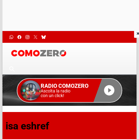
RADIO COMOZERO
Ascolta la radio
con un click!
isa eshref