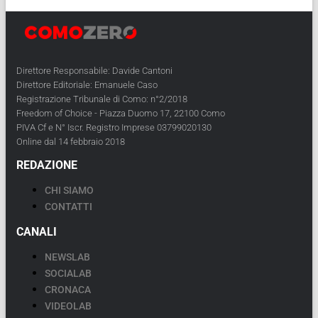
Direttore Responsabile: Davide Cantoni
Direttore Editoriale: Emanuele Caso
Registrazione Tribunale di Como: n°2/2018
Freedom of Choice - Piazza Duomo 17, 22100 Como
PIVA Cf e N° Iscr. Registro Imprese 03799020130
Online dal 14 febbraio 2018
REDAZIONE
CHI SIAMO
CONTATTI
CANALI
NEWSLAB
SOCIALAB
CRONACA
VIDEOLAB