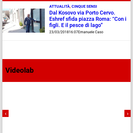
ATTUALITÀ
,
CINQUE SENSI
Dal Kosovo via Porto Cervo.
Eshref sfida piazza Roma: “Con i
figli. E il pesce di lago”
23/03/2018
16:07
Emanuele Caso
Videolab
‹
›