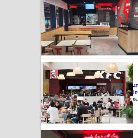
AT
In
06