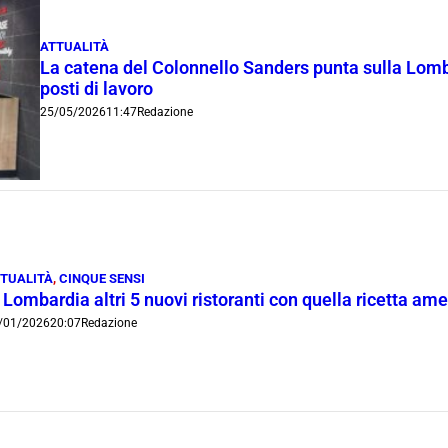
ATTUALITÀ
La catena del Colonnello Sanders punta sulla Lomba
posti di lavoro
25/05/2026
11:47
Redazione
TUALITÀ
,
CINQUE SENSI
 Lombardia altri 5 nuovi ristoranti con quella ricetta a
/01/2026
20:07
Redazione