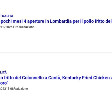
TUALITÀ
 pochi mesi 4 aperture in Lombardia per il pollo fritto de
/12/2025
11:57
Redazione
LITÀ
llo fritto del Colonnello a Cantù, Kentucky Fried Chicken
voro”
2023
15:08
Redazione