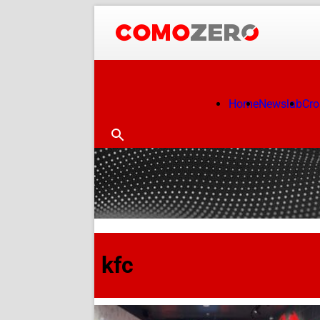
Home
Newslab
Cr
kfc