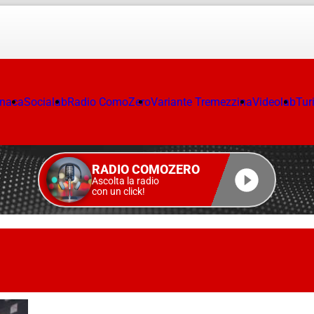
onaca
Socialab
Radio ComoZero
Variante Tremezzina
Videolab
Tur
RADIO COMOZERO
Ascolta la radio
con un click!