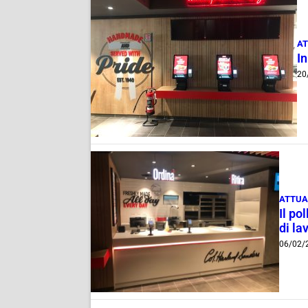
AT
In
20
ATTUA
Il po
di la
06/02/