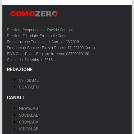
Direttore Responsabile: Davide Cantoni
Direttore Editoriale: Emanuele Caso
Registrazione Tribunale di Como: n°2/2018
Freedom of Choice - Piazza Duomo 17, 22100 Como
PIVA Cf e N° Iscr. Registro Imprese 03799020130
Online dal 14 febbraio 2018
REDAZIONE
CHI SIAMO
CONTATTI
CANALI
NEWSLAB
SOCIALAB
CRONACA
VIDEOLAB