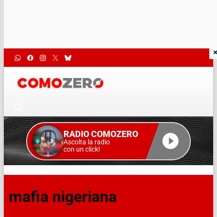
RADIO COMOZERO
Ascolta la radio
con un click!
mafia nigeriana