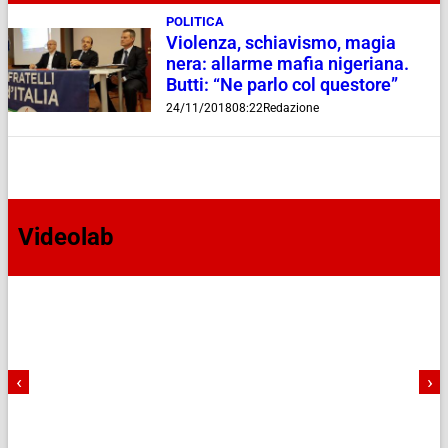
POLITICA
Violenza, schiavismo, magia
nera: allarme mafia nigeriana.
Butti: “Ne parlo col questore”
24/11/2018
08:22
Redazione
Videolab
‹
›