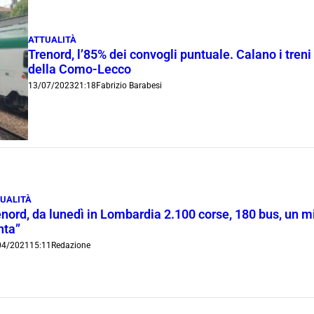
ATTUALITÀ
Trenord, l’85% dei convogli puntuale. Calano i treni
della Como-Lecco
13/07/2023
21:18
Fabrizio Barabesi
UALITÀ
nord, da lunedì in Lombardia 2.100 corse, 180 bus, un mil
nta”
04/2021
15:11
Redazione