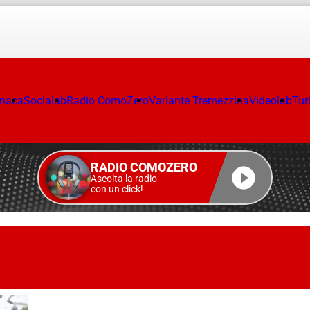
onaca
Socialab
Radio ComoZero
Variante Tremezzina
Videolab
Tur
RADIO COMOZERO
Ascolta la radio
con un click!