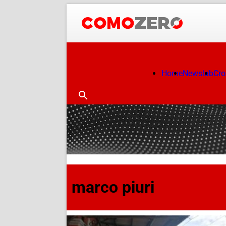
Home
Newslab
Cr
marco piuri