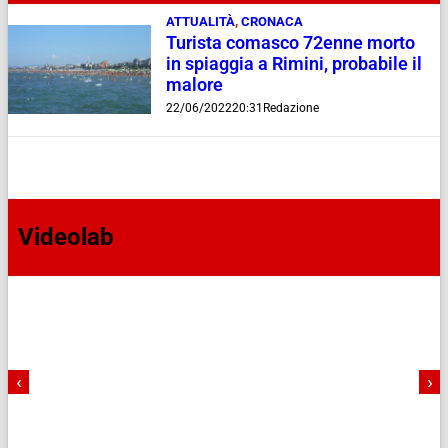
ATTUALITÀ
,
CRONACA
Turista comasco 72enne morto
in spiaggia a Rimini, probabile il
malore
22/06/2022
20:31
Redazione
Videolab
‹
›