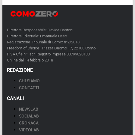
Direttore Responsabile: Davide Cantoni
Direttore Editoriale: Emanuele Caso
Registrazione Tribunale di Como: n°2/2018
Freedom of Choice - Piazza Duomo 17, 22100 Como
PIVA Cf e N° Iscr. Registro Imprese 03799020130
Online dal 14 febbraio 2018
REDAZIONE
CHI SIAMO
CONTATTI
CANALI
NEWSLAB
SOCIALAB
CRONACA
VIDEOLAB