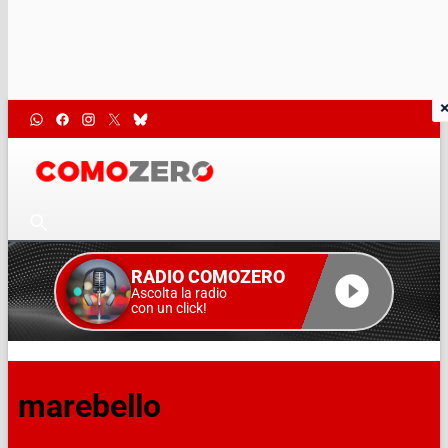
RADIO COMOZERO
Ascolta la radio
con un click!
marebello