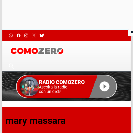
RADIO COMOZERO
Ascolta la radio
con un click!
mary massara