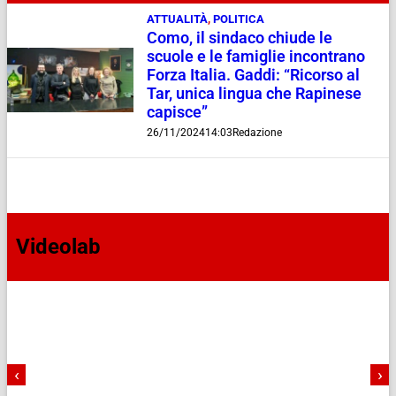
ATTUALITÀ
,
POLITICA
Como, il sindaco chiude le
scuole e le famiglie incontrano
Forza Italia. Gaddi: “Ricorso al
Tar, unica lingua che Rapinese
capisce”
26/11/2024
14:03
Redazione
Videolab
‹
›