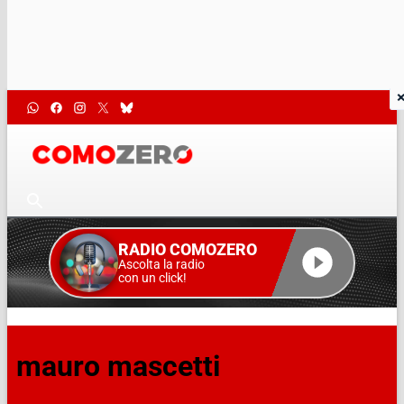
RADIO COMOZERO
Ascolta la radio
con un click!
mauro mascetti