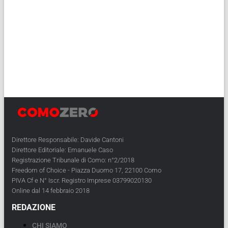
Direttore Responsabile: Davide Cantoni
Direttore Editoriale: Emanuele Caso
Registrazione Tribunale di Como: n°2/2018
Freedom of Choice - Piazza Duomo 17, 22100 Como
PIVA Cf e N° Iscr. Registro Imprese 03799020130
Online dal 14 febbraio 2018
REDAZIONE
CHI SIAMO