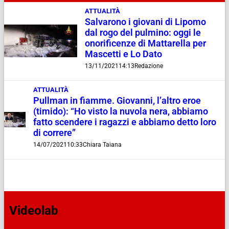
ATTUALITÀ
Salvarono i giovani di Lipomo
dal rogo del pulmino: oggi le
onorificenze di Mattarella per
Mascetti e Lo Dato
13/11/2021
14:13
Redazione
ATTUALITÀ
Pullman in fiamme. Giovanni, l’altro eroe
(timido): “Ho visto la nuvola nera, abbiamo
fatto scendere i ragazzi e abbiamo detto loro
di correre”
14/07/2021
10:33
Chiara Taiana
Videolab