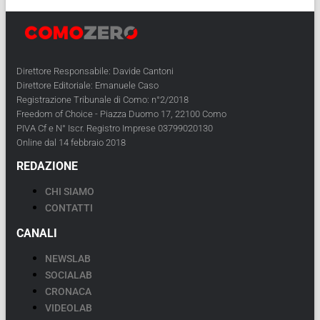
Direttore Responsabile: Davide Cantoni
Direttore Editoriale: Emanuele Caso
Registrazione Tribunale di Como: n°2/2018
Freedom of Choice - Piazza Duomo 17, 22100 Como
PIVA Cf e N° Iscr. Registro Imprese 03799020130
Online dal 14 febbraio 2018
REDAZIONE
CHI SIAMO
CONTATTI
CANALI
NEWSLAB
SOCIALAB
CRONACA
VIDEOLAB