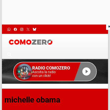
RADIO COMOZERO
Ascolta la radio
con un click!
michelle obama