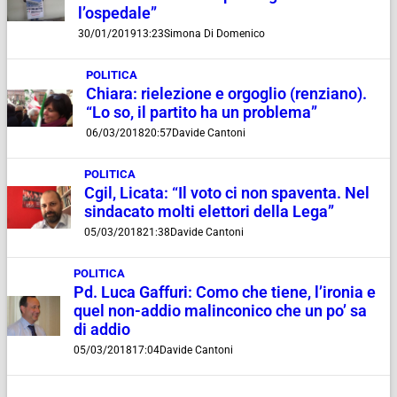
l’ospedale”
30/01/2019
13:23
Simona Di Domenico
POLITICA
Chiara: rielezione e orgoglio (renziano).
“Lo so, il partito ha un problema”
06/03/2018
20:57
Davide Cantoni
POLITICA
Cgil, Licata: “Il voto ci non spaventa. Nel
sindacato molti elettori della Lega”
05/03/2018
21:38
Davide Cantoni
POLITICA
Pd. Luca Gaffuri: Como che tiene, l’ironia e
quel non-addio malinconico che un po’ sa
di addio
05/03/2018
17:04
Davide Cantoni