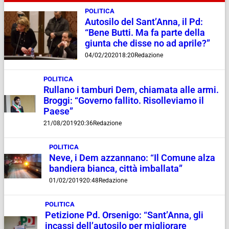
POLITICA
Autosilo del Sant’Anna, il Pd:
“Bene Butti. Ma fa parte della
giunta che disse no ad aprile?”
04/02/2020
18:20
Redazione
POLITICA
Rullano i tamburi Dem, chiamata alle armi.
Broggi: “Governo fallito. Risolleviamo il
Paese”
21/08/2019
20:36
Redazione
POLITICA
Neve, i Dem azzannano: “Il Comune alza
bandiera bianca, città imballata”
01/02/2019
20:48
Redazione
POLITICA
Petizione Pd. Orsenigo: “Sant’Anna, gli
incassi dell’autosilo per migliorare