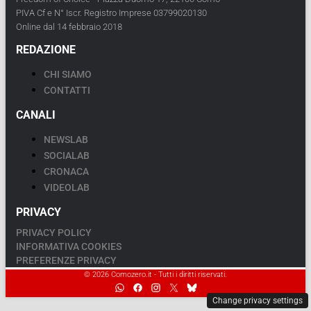
PIVA Cf e N° Iscr. Registro Imprese 03799020130
Online dal 14 febbraio 2018
REDAZIONE
CHI SIAMO
CONTATTI
CANALI
NEWSLAB
SOCIALAB
CRONACA
VIDEOLAB
PRIVACY
PRIVACY POLICY
INFORMATIVA COOKIES
PREFERENZE PRIVACY
© 2026 Comozero.it - Tutti i diritti riservati.
Change privacy settings